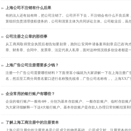
上海公司不注销有什么后果
有的法人还有始有终，把公司注销了。公司开不下去，不注销会有什么不良后果
算组织负责清理债权债务的，公司和清算主体为共同诉讼主体。公司歇业后，虽
公司注册之公章的那些事
从工商局取得营业执照后都告知要刻章，跑到公安局申请备案和刻章店已咨询
章、财务章、合同中、发票章、法定代表人私章，面对这种情况很多创业者都是
上海广告公司注册需要多少钱？
注册一个广告公司需要哪些材料？下面誉富小编就为大家讲解一下在上海注册广
名，然后至工商分局查名窗口进行名称预先核准，广告公司名称有，。上海XX广
企业常用的银行账户有哪些？
企业的银行账户一般有4种，分别为基本存款账户、一般存款账户、临时存款账
为大家详细解释一下这4大银行账户。基本存款账户是存款人办理日常转帐结算和
了解上海工商注册中的注册资本
上海公司注册中的注册资本是公司成立的物质基础。公司成立时，注册资本的