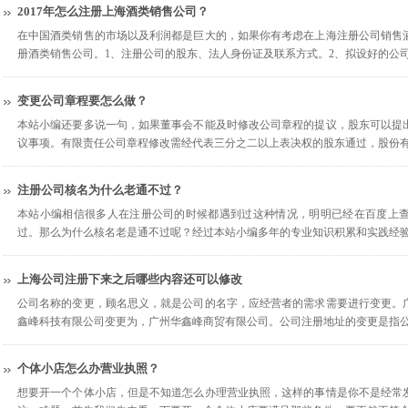
2017年怎么注册上海酒类销售公司？
在中国酒类销售的市场以及利润都是巨大的，如果你有考虑在上海注册公司销售
册酒类销售公司。1、注册公司的股东、法人身份证及联系方式。2、拟设好的公司
变更公司章程要怎么做？
本站小编还要多说一句，如果董事会不能及时修改公司章程的提议，股东可以提
议事项。有限责任公司章程修改需经代表三分之二以上表决权的股东通过，股份
注册公司核名为什么老通不过？
本站小编相信很多人在注册公司的时候都遇到过这种情况，明明已经在百度上
过。那么为什么核名老是通不过呢？经过本站小编多年的专业知识积累和实践经
上海公司注册下来之后哪些内容还可以修改
公司名称的变更，顾名思义，就是公司的名字，应经营者的需求需要进行变更。
鑫峰科技有限公司变更为，广州华鑫峰商贸有限公司。公司注册地址的变更是指
个体小店怎么办营业执照？
想要开一个个体小店，但是不知道怎么办理营业执照，这样的事情是你不是经常