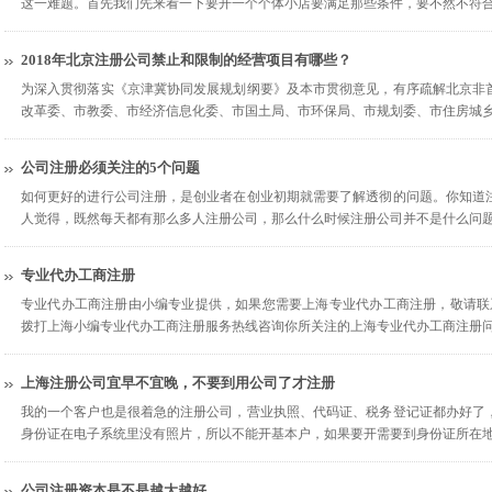
这一难题。首先我们先来看一下要开一个个体小店要满足那些条件，要不然不符
2018年北京注册公司禁止和限制的经营项目有哪些？
为深入贯彻落实《京津冀协同发展规划纲要》及本市贯彻意见，有序疏解北京非
改革委、市教委、市经济信息化委、市国土局、市环保局、市规划委、市住房城
公司注册必须关注的5个问题
如何更好的进行公司注册，是创业者在创业初期就需要了解透彻的问题。你知道
人觉得，既然每天都有那么多人注册公司，那么什么时候注册公司并不是什么问
专业代办工商注册
专业代办工商注册由小编专业提供，如果您需要上海专业代办工商注册，敬请联
拨打上海小编专业代办工商注册服务热线咨询你所关注的上海专业代办工商注册问
上海注册公司宜早不宜晚，不要到用公司了才注册
我的一个客户也是很着急的注册公司，营业执照、代码证、税务登记证都办好了
身份证在电子系统里没有照片，所以不能开基本户，如果要开需要到身份证所在
公司注册资本是不是越大越好