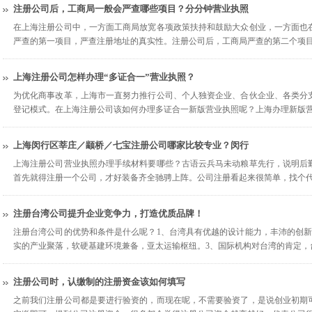
注册公司后，工商局一般会严查哪些项目？分分钟营业执照
在上海注册公司中，一方面工商局放宽各项政策扶持和鼓励大众创业，一方面也
严查的第一项目，严查注册地址的真实性。注册公司后，工商局严查的第二个项
上海注册公司怎样办理“多证合一”营业执照？
为优化商事改革，上海市一直努力推行公司、个人独资企业、合伙企业、各类分
登记模式。在上海注册公司该如何办理多证合一新版营业执照呢？上海办理新版
上海闵行区莘庄／颛桥／七宝注册公司哪家比较专业？闵行
上海注册公司营业执照办理手续材料要哪些？古语云兵马未动粮草先行，说明后
首先就得注册一个公司，才好装备齐全驰骋上阵。公司注册看起来很简单，找个
注册台湾公司提升企业竞争力，打造优质品牌！
注册台湾公司的优势和条件是什么呢？1、台湾具有优越的设计能力，丰沛的创新
实的产业聚落，软硬基建环境兼备，亚太运输枢纽。3、国际机构对台湾的肯定，
注册公司时，认缴制的注册资金该如何填写
之前我们注册公司都是要进行验资的，而现在呢，不需要验资了，是说创业初期可