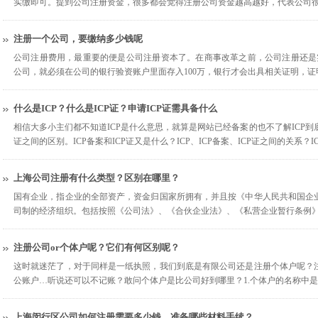
实缴即可。提到公司注册资金，很多都会觉得注册公司资金越高越好，代表公司很
注册一个公司，要缴纳多少钱呢
公司注册费用，最重要的便是公司注册资本了。在商事改革之前，公司注册还是实
公司，就必须在公司的银行验资账户里面存入100万，银行才会出具相关证明，
什么是ICP？什么是ICP证？申请ICP证需具备什么
相信大多小主们都不知道ICP是什么意思，就算是网站已经备案的也不了解ICP到底
证之间的区别。ICP备案和ICP证又是什么？ICP、ICP备案、ICP证之间的关系？
上海公司注册有什么类型？区别在哪里？
国有企业，指企业的全部资产，资金归国家所拥有，并且按《中华人民共和国企
司制的经济组织。包括按照《公司法》、《合伙企业法》、《私营企业暂行条例
注册公司or个体户呢？它们有何区别呢？
这时就迷茫了，对于同样是一纸执照，我们到底是有限公司还是注册个体户呢？
公账户…听说还可以不记账？敢问个体户是比公司好到哪里？1.个体户的名称中
上海闵行区公司如何注册需要多少钱，准备哪些材料手续？