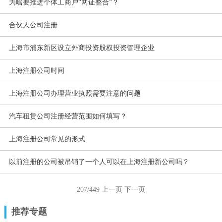
为啥要推进个体工商户“两证整合”？
合伙人公司注册
上海市浦东新区设立外商投资股权投资管理企业
上海注册公司时间
上海注册公司办理营业执照需要注意的问题
汽车租赁公司注册经营范围如何填写？
上海注册公司常见的形式
以前注册的公司被吊销了一个人可以在上海注册新公司吗？
207/449
上一页
下一页
推荐专题