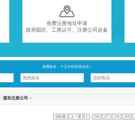

免费注册地址申请
政府园区、工商认可、注册公司必备
免费核名，十五分钟反馈信息！
浦东注册公司
>
4485条
上一页
1
..
216
217
218
219