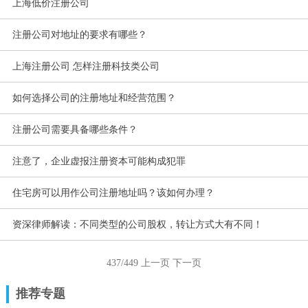
上海低价注册公司
注册公司对地址的要求有哪些？
上海注册公司 怎样注册科技类公司
如何选择公司的注册地址和经营范围？
注册公司需要具备哪些条件？
注意了，企业虚报注册资本可能构成犯罪
住宅房可以用作公司注册地址吗？该如何办理？
资深律师解读：不同类型的公司股权，转让方式大有不同！
437/449
上一页
下一页
推荐专题