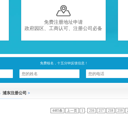

免费注册地址申请
政府园区、工商认可、注册公司必备
免费核名，十五分钟反馈信息！
浦东注册公司
>
4485条
上一页
1
..
216
217
218
219