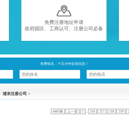

免费注册地址申请
政府园区、工商认可、注册公司必备
免费核名，十五分钟反馈信息！
浦东注册公司
>
4485条
上一页
1
..
216
217
218
219