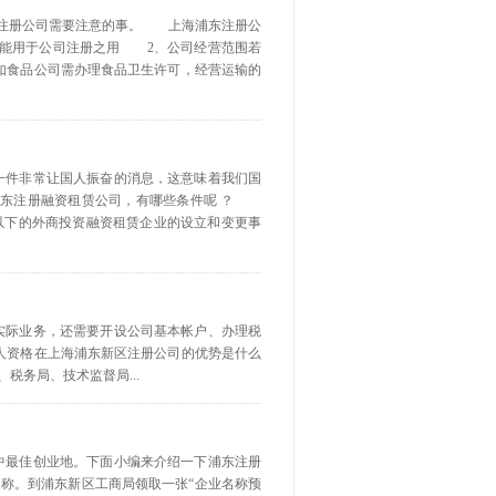
注册公司需要注意的事。 上海浦东注册公
不能用于公司注册之用 2、公司经营范围若
如食品公司需办理食品卫生许可，经营运输的
是一件非常让国人振奋的消息，这意味着我们国
浦东注册融资租赁公司，有哪些条件呢 ？
以下的外商投资融资租赁企业的设立和变更事
实际业务，还需要开设公司基本帐户、办理税
人资格在上海浦东新区注册公司的优势是什么
务局、技术监督局...
目中最佳创业地。下面小编来介绍一下浦东注册
称。到浦东新区工商局领取一张“企业名称预