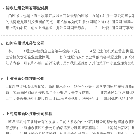
浦东注册公司有哪些优势
...的区域，也是上海自改革开放以来开发最早的区域，在浦东注册一家公司可
的优势也是吸引投资者的亮点。那么浦东如何注册公司呢？浦东注册公司有哪
用上海知名度，创立上海品牌，提升公司国际形象。 2、上海注册公司可享受当
如何注册浦东外资公司
...料。 3.通过年检的企业交纳年检费(50元)。 4.登记主管机关在营业
主管机关发还企业营业执照。 如何注册浦东外资公司的内容就是这样，如您
细节内容，可以和小编一起讨论哦，另外我们还准备了其他关于中小企业服务的行业
上海浦东公司注册公司
...政府申请税收优惠政策。高新技术企业、软件企业等可以享受国家的税收
请，奖励由区财政直接拨款至企业账户，每季度结算。 浦东新区公司注册优
公司，是采用联动机制，即三证(工商营业执照、税务登记证、组织机构代码证)是一
上海浦东新区注册公司流程
...断发展取得了前所未有的发展，目前大多数的企业家注册公司都会选择浦东
果想要在上海浦东新区注册公司的话需要办理哪些流程呢？ 上海浦东新区注册
日） 注册内资公司所需资料：如果是自然投资人，准备身份证件（原件），