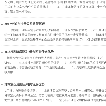
贸公司，则在公司注册完成后，还需办理进出口备案手续，方能自营进出口业
正式的办公室作为分公司注册地址； 5、在浦东新区注册外资公司、中外合
况，请参阅本站其他...
2017年浦东注册公司政策解读
原标题：2017年浦东注册公司政策解读 浦东作为自贸区之一，在公司注
绍一下浦东注册公司政策，想在浦东注册公司的朋友一定要看看哦！ 浦
在2008之前，在浦东注册落户的企业缴纳的所得税税率只有15%，相比浦西和其它省
在上海浦东新区注册公司有什么优势
...新区作为中国90年代开发的经济特区，是吸引海内外投资最活跃的区域。那么
诉你。 在上海浦东新区注册公司的优势 1、对于注册在浦东的经济园区内
的营业税，增值税的地方部分，20%返回给企业。 2、对获得认证的软件企业
收;增值...
浦东新区注册公司内容及优势
...审批，办理税务登记证。 上述项目办理完毕，公司基本注册完成。若开展
种核定及购买发票等适宜。若公司需要开增值税专用发票，还需申请一般纳税
海注册公司所需时间在20-30个工作日。 浦东新区注册公司内容及优势的内容就