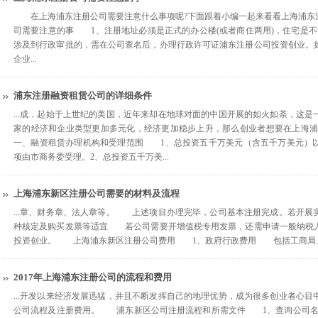
在上海浦东注册公司需要注意什么事项呢?下面跟着小编一起来看看上海浦东
司需要注意的事 1、注册地址必须是正式的办公楼(或者商住两用)，住宅是
涉及到行政审批的，需在公司查名后，办理行政许可证浦东注册公司投资创业。
企业...
浦东注册融资租赁公司的详细条件
...成，起始于上世纪的美国，近年来却在地球对面的中国开展的如火如荼，这
家的经济和企业类型更加多元化，经济更加稳步上升，那么创业者想要在上海
一、融资租赁办理机构和受理范围 1、总投资五千万美元（含五千万美元）
项由市商务委受理。2、总投资五千万美...
上海浦东新区注册公司需要的材料及流程
...章、财务章、法人章等。 上述项目办理完毕，公司基本注册完成。若开展
种核定及购买发票等适宜 若公司需要开增值税专用发票，还需申请一般纳税
投资创业。 上海浦东新区注册公司费用 1、政府行政费用 包括工商局、税
2017年上海浦东注册公司的流程和费用
...开发以来经济发展迅猛，并且不断发挥自己的地理优势，成为很多创业者心
公司流程及注册费用。 浦东新区公司注册流程和所需文件 1、查询公司名