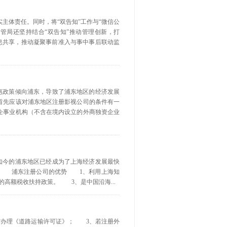
实主体责任。同时，将“双告知”工作与“微信公
管局还坚持结合“双告知”推动管理创新，打
信息共享，推动凝聚事前准入与事中事后联动监
优惠政策倾向浦东，导致了浦东地区的经济发展
首先应该对浦东地区注册影视公司的条件有一
事业机构（不含在境内设立的外商独资企业
，如今的浦东地区已经成为了上海经济发展最快
？ 浦东注册公司的优势 1、利用上海知
高额税收扶持政策。 3、是中国沿海...
业需办理《道路运输许可证》； 3、若注册外