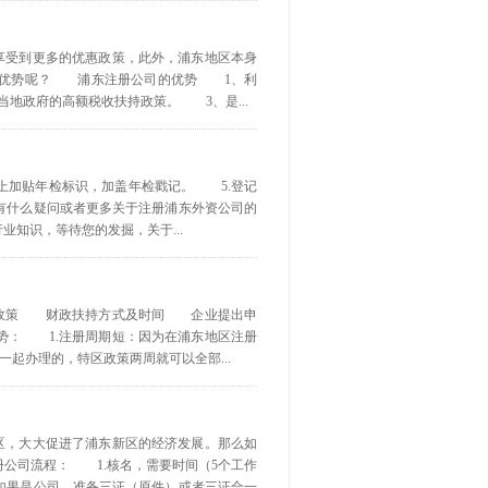
以享受到更多的优惠政策，此外，浦东地区本身
些优势呢？ 浦东注册公司的优势 1、利
地政府的高额税收扶持政策。 3、是...
执照上加贴年检标识，加盖年检戳记。 5.登记
有什么疑问或者更多关于注册浦东外资公司的
知识，等待您的发掘，关于...
减免政策 财政扶持方式及时间 企业提出申
势： 1.注册周期短：因为在浦东地区注册
起办理的，特区政策两周就可以全部...
新区，大大促进了浦东新区的经济发展。那么如
公司流程： 1.核名，需要时间（5个工作
如果是公司，准备三证（原件）或者三证合一