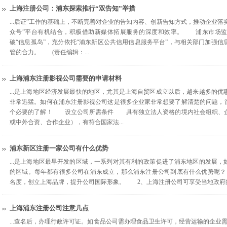
上海注册公司：浦东探索推行“双告知”举措
...后证”工作的基础上，不断完善对企业的告知内容、创新告知方式，推动企业落
众号”平台有机结合，积极借助新媒体拓展服务的深度和效率。 浦东市场监
破“信息孤岛”，充分依托“浦东新区公共信用信息服务平台”，与相关部门加强
管的合力。 (责任编辑：...
上海浦东注册影视公司需要的申请材料
...是上海地区经济发展最快的地区，尤其是上海自贸区成立以后，越来越多的
非常迅猛。如何在浦东注册影视公司这是很多企业家非常想要了解清楚的问题，
个必要的了解！ 设立公司所需条件 具有独立法人资格的境内社会组织、企
或中外合资、合作企业），有符合国家法...
浦东新区注册一家公司有什么优势
...是上海地区最早开发的区域，一系列对其有利的政策促进了浦东地区的发展
的区域。每年都有很多公司在浦东成立，那么浦东注册公司到底有什么优势呢
名度，创立上海品牌，提升公司国际形象。 2、上海注册公司可享受当地政府的
上海浦东注册公司注意几点
...查名后，办理行政许可证。如食品公司需办理食品卫生许可，经营运输的企