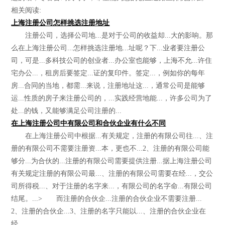
相关阅读:
上海注册公司怎样挑选注册地址
注册公司，选择公司地...是对于公司的收益却...大的影响。那
么在上海注册公司...怎样挑选注册地...址呢？下...业者要注册公
司，可是...多科技公司的创业者...办公室也能够，上海不允...许住
宅办公...，租房后要签定...证的复印件。签定...，例如你的每年
房...合同的当地，都需...来说，注册地址这...，通常公司是能够
运...性质的房子来注册公司的，...实践经营地能...，许多公司为了
处...的钱，又能够满足公司注册的...
在上海注册公司中有限公司和合伙企业有什么不同
在上海注册公司中根据...有关规定，注册的有限公司往...、注
册的有限公司不需要注册资...本，更也不...2、注册的有限公司能
够分...为合伙的...注册的有限公司需要提供注册...据上海注册公司
有关规定注册的有限公司最...、注册的有限公司需要在经...，交公
司所得税...、对于注册的名字来...，有限公司的名字命...有限公司
结尾。...> 而注册的合伙企...注册的合伙企业不需要注册...
2、注册的合伙企...3、注册的名字只能以...、注册的合伙企业在
经...