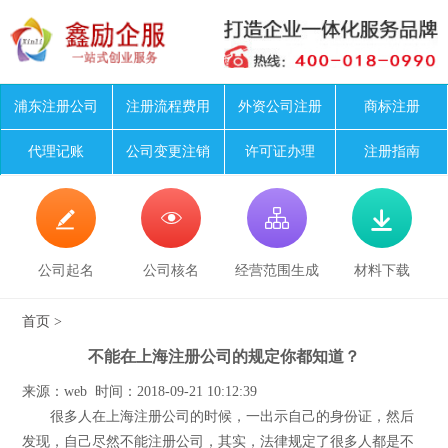
浦东注册公司
注册流程费用
外资公司注册
商标注册
代理记账
公司变更注销
许可证办理
注册指南




公司起名
公司核名
经营范围生成
材料下载
首页
>
不能在上海注册公司的规定你都知道？
来源：web 时间：2018-09-21 10:12:39
很多人在上海注册公司的时候，一出示自己的身份证，然后
发现，自己尽然不能注册公司，其实，法律规定了很多人都是不