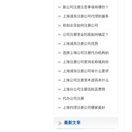
新公司注册注意事项有哪些？
上海浦东注册公司代理的服务
初创企业如何注册公司
公司注册资金到底如何确定？
上海浦东注册公司优势
选择上海公司注册代办机构的
上海注册公司查询名称规则你
上海浦东注册公司有什么要求
上海公司注册资本虚高有什么
上海分公司注册流程及费用
代办公司注册
上海代理注册公司哪家最好
最新文章