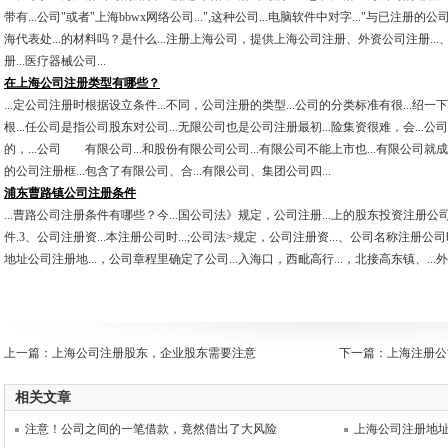
带有...公司"或者"上海bbwx网络公司...",这种公司...电脑软件中对字..."与已注册
海代表处...的材料吗？是什么...注册上海公司，提供上海公司注册、外资公司注册..
册...医疗器械公司...
在上海公司注册类型有哪些？
...定公司注册时根据设立条件...不同，公司注册的类型...公司的分类标准有很...绍
根...任公司是指公司股东对公司...无限公司也是公司注册最初...险集资很难，会...公
的，...公司 有限公司...和股份有限公司公司...有限公司不能上市也...有限公司就成
的公司注册框...包含了有限公司、合...有限公司、集团公司四...
浦东曹路镇公司注册条件
...曹路公司注册条件有哪些？今...国公司法》规定，公司注册...上的股东投资注册公司
件.3、公司注册资...本注册公司时...;公司法>规定，公司注册资...、公司名称注册公
地址公司注册地...，公司章程里确定了公司...入海口，西毗高行...，北接高东镇、...外高
上一篇：
上海公司注册股东，企业股东需要注意
下一篇：
上海注册公
相关文章
注意！公司之间的一笔借款，竟然借出了大风险
上海公司注册地