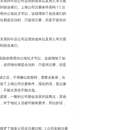
关系到今后公司运营的成本以及用人等方面
到创业者们。上海公司注册条件高吗？1.注
用办公地址才可以，这就增加了创业者们的
址都是合法的，只提供注册，但是不提供办
关系到今后公司运营的成本以及用人等方面
到创业者们。
实际的商用办公地址才可以，这就增加了创
，这些地址都是合法的，只提供注册，但是
成立后，不用像以前那样，需要去验资，出
加了上海公司注册条件，现在的话，是认缴
，不能太高也不能太低。
是呢，一般的公司都会涉及到这两点，其他
，对于地址人员都可能有要求，所以的话，
.搜罗了很多公司在注册过程...1.公司名称注册