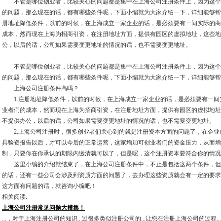
不管是哪位创业者，比较关心的问题都是集中在上海公司注册条件上，因为这个
的问题，那么现在的话，都有哪些条件呢，下面小编就为大家介绍一下，详细能够帮
册地址降低条件，以前的时候，在上海成立一家企业的话，是必须要有一间实际的商
成本，然而现在上海为招商引资，在注册地址方面，提供有园区的虚拟地址，这些地
公，以后的话，公司如果需要变更地址的情况的话，也不需要变更地址。
不管是哪位创业者，比较关心的问题都是集中在上海公司注册条件上，因为这个
的问题，那么现在的话，都有哪些条件呢，下面小编就为大家介绍一下，详细能够帮
上海公司注册条件高吗？
1.注册地址降低条件，以前的时候，在上海成立一家企业的话，是必须要有一间
业者们的成本，然而现在上海为招商引资，在注册地址方面，提供有园区的虚拟地址
不提供办公，以后的话，公司如果需要变更地址的情况的话，也不需要变更地址。
2.上海公司注册时，很多创业者们关心到的就是注册资本方面的问题了，在企业
具验资报告以后，才可以今后的正常运营，这家增加可创业者们的资金压力，从而增
制，只要你在你承认的期限内缴清就可以了，但是呢，这个注册资本要符合你的情况
这里小编的介绍就结束了，在上海公司注册条件中，不止是包括这两个条件，但
的话，还有一些公司会涉及到资质方面的问题了，去办理这些资质就会有一定的要求
这方面有问题的话，就咨询小编吧！
相关阅读:
上海公司注册常见问题大搜集！
...，对于上海注册公司的知识...过很多类似注册公司的...让您在注册上海公司的过程..