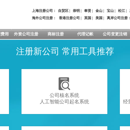
上海注册公司：
自贸区
|
崇明
|
奉贤
|
金山
|
宝山
|
松江
|
海外公司注册：
香港注册公司
|
英国
|
美国
|
离岸公司注册
程费用
外资公司注册
商标注册
代理记帐
公司变更注销
注册新公司 常用工具推荐

公司核名系统
人工智能公司起名系统
经