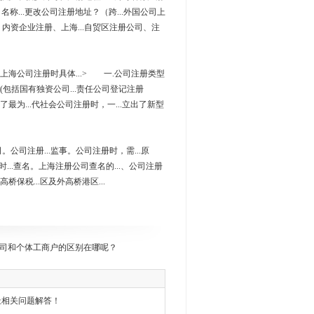
的公司名称...更改公司注册地址？（跨...外国公司上
.、内资企业注册、上海...自贸区注册公司、注
一下上海公司注册时具体...> 一.公司注册类型
司(包括国有独资公司...责任公司登记注册
了最为...代社会公司注册时，一...立出了新型
。公司注册...监事。公司注册时，需...原
司时...查名。上海注册公司查名的...、公司注册
桥保税...区及外高桥港区...
司和个体工商户的区别在哪呢？
址相关问题解答！