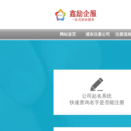
网站首页
浦东注册公司
注册流

公司起名系统
快速查询名字是否能注册