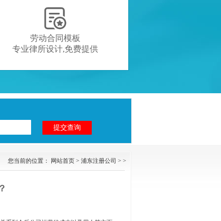

劳动合同模板
专业律所设计,免费提供
您当前的位置：
网站首页
>
浦东注册公司
> >
？