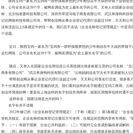
陕西宝鸡一家名为宝鸡有一群怀揣着梦想的少年相信在牛大叔的带领下会创造生
络，公司全名长达39个字，被网友调侃为史上最长名字的公司。又有人在国家企业
称，北京怕老婆科技有限公司、深圳市草泥马电子商务有限公司、武汉单身狗科技有
记住网络科技有限公司等。帮帮创业网从事企业登记代理行业超过10年，天天和公司
没有违反以上6条规定中的任一条。我们且不去说《企业名称登记管理规定》中是否
个话题。
近日，陕西宝鸡一家名为“宝鸡有一群怀揣着梦想的少年相信在牛大叔的带领下会
走红网络，公司全名长达39个字，被网友调侃为“史上最长名字”的公司。
随后，又有人在国家企业信用信息公示系统搜出很多标新立异的公司名称：“北京
商务有限公司”、“武汉单身狗科技有限公司”、“云南妈妈说名字太长不容易被别人记
帮帮创业网从事企业登记代理行业超过10年，天天和公司查名打交道。很多客户在
不十分满意的名字是非常普遍的状况。我们看到这样的名字能通过宝鸡工商局、云南
创业环境很好啊！要是在上海这样的名字别说市局终审，就算区局预审也绝对通不过
这样命名，国家法律是允许的吗？
名字长并不违规
2012年修订的《企业名称登记管理规定》（下称《规定》）第3条规定：“企业
管机关核定。企业名称经核准登记注册后方可使用，在规定的范围内享有专用权。”第
字：（一）有损于国家、社会公共利益的；（二）可能对公众造成欺骗或者误解的；
称；（四）政党名称、党政军机关名称、群众组织名称、社会团体名称及部队番号；