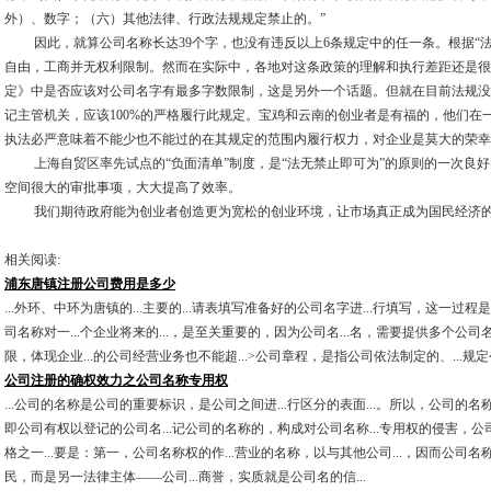
外）、数字；（六）其他法律、行政法规规定禁止的。”
因此，就算公司名称长达39个字，也没有违反以上6条规定中的任一条。根据“法
自由，工商并无权利限制。然而在实际中，各地对这条政策的理解和执行差距还是很
定》中是否应该对公司名字有最多字数限制，这是另外一个话题。但就在目前法规没
记主管机关，应该100%的严格履行此规定。宝鸡和云南的创业者是有福的，他们在
执法必严意味着不能少也不能过的在其规定的范围内履行权力，对企业是莫大的荣幸
上海自贸区率先试点的“负面清单”制度，是“法无禁止即可为”的原则的一次良好
空间很大的审批事项，大大提高了效率。
我们期待政府能为创业者创造更为宽松的创业环境，让市场真正成为国民经济的
相关阅读:
浦东唐镇注册公司费用是多少
...外环、中环为唐镇的...主要的...请表填写准备好的公司名字进...行填写，这一过程
司名称对一...个企业将来的...，是至关重要的，因为公司名...名，需要提供多个公司名
限，体现企业...的公司经营业务也不能超...>公司章程，是指公司依法制定的、...规定
公司注册的确权效力之公司名称专用权
...公司的名称是公司的重要标识，是公司之间进...行区分的表面...。所以，公司的名称
即公司有权以登记的公司名...记公司的名称的，构成对公司名称...专用权的侵害，公司
格之一...要是：第一，公司名称权的作...营业的名称，以与其他公司...，因而公司名称
民，而是另一法律主体——公司...商誉，实质就是公司名的信...