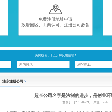

免费注册地址申请
政府园区、工商认可、注册公司必备
免费核名，十五分钟反馈信息！
浦东注册公司
>
超长公司名字是法制的进步，是创业环
发表于：[2018-09-21]
来源：web