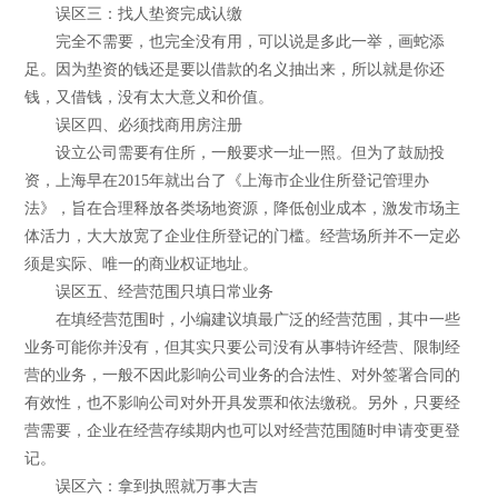
误区三：找人垫资完成认缴
完全不需要，也完全没有用，可以说是多此一举，画蛇添
足。因为垫资的钱还是要以借款的名义抽出来，所以就是你还
钱，又借钱，没有太大意义和价值。
误区四、必须找商用房注册
设立公司需要有住所，一般要求一址一照。但为了鼓励投
资，上海早在2015年就出台了《上海市企业住所登记管理办
法》，旨在合理释放各类场地资源，降低创业成本，激发市场主
体活力，大大放宽了企业住所登记的门槛。经营场所并不一定必
须是实际、唯一的商业权证地址。
误区五、经营范围只填日常业务
在填经营范围时，小编建议填最广泛的经营范围，其中一些
业务可能你并没有，但其实只要公司没有从事特许经营、限制经
营的业务，一般不因此影响公司业务的合法性、对外签署合同的
有效性，也不影响公司对外开具发票和依法缴税。另外，只要经
营需要，企业在经营存续期内也可以对经营范围随时申请变更登
记。
误区六：拿到执照就万事大吉