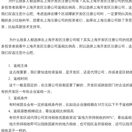
为什么很多人都选择在上海开发区注册公司呢？其实上海开发区注册公司的优惠
多投资者就看中上海开发区注册公司返税比例高，所以选择上海开发区注册公司，这
我们应该注意什么吧。考虑选择在哪个区或哪家开发区注册公司时，一定要明白其给
额的多少比较科学。想要在上海注册公司的投资者们，如果在上海注册公司除了享受
策，比如高新技术支持等。
为什么很多人都选择在上海开发区注册公司呢？其实上海开发区注册公司的优惠
多投资者就看中上海开发区注册公司返税比例高，所以选择上海开发区注册公司，这
我们应该注意什么吧。
1、返税主体
这点很重要，我们要知道给谁返税，是开发区，还是代理公司，亦或者是区财
2、返税时间
这个一般是固定的，在注册公司前都是要了解的，开发区或财政部门对企业的返
有的开发区一年给企业返税一次。
3、返税条件
有时候团去会有一定的返税条件的，比如说企业缴税额在10万元以下不予返税啊
4、返税基数模糊说法，看似返税比例很高
有些开发区或代理公司宣传税收优惠政策说“返地方所得税收的90%”。看似返税
地方所得税收即可以指除国家外的地方税收，也可指区县所留税收，还可以指开
税收是不一样的。