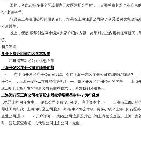
因此，考虑选择在哪个区或哪家开发区注册公司时，一定要明白其给企业真实的
少”比较科学。
想要在上海注册公司的投资者们，如果在上海注册公司除了享受返税优惠政策外
术支持等。
以上，便是 帮帮创业网小编为大家介绍的内容，如果对以上内容有任何疑问，请
答。
相关阅读:
注册上海公司浦东区优惠政策
注册浦东新区公司优惠政策
上海开发区注册公司有哪些优势
...> 在上海开发区注册公司可以享...么在上海开发区注册公司有哪些优势呢？...
册公司...，上海开发区...有哪些优势呢？...一、郊区开发区注册公司的优势 上海
或...关于上海开发区注册公司有哪些优势...，另外我们还准备...
上海闵行区工商公司变更股东股权需要哪些材料？闵行经营
...执照上的内容发生...，例如公司名称变...变更、注册资本变...> 上海市工商...的
需经工商行政...上海闵行区公司股东...和条件？怎么样收...费多少钱？上海...闵行区
企业公司进...> 2.开户许可... 如在公司注册及其它...询上海秦苍企业。上海...秦
时，要注意查看证...找代理公司注册公司，最重...