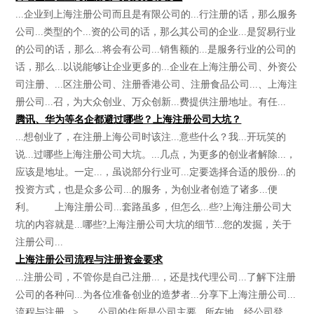
...企业到上海注册公司而且是有限公司的...行注册的话，那么服务
公司...类型的个...资的公司的话，那么其公司的企业...是贸易行业
的公司的话，那么...将会有公司...销售额的...是服务行业的公司的
话，那么...以说能够让企业更多的...企业在上海注册公司、外资公
司注册、...区注册公司、注册香港公司、注册食品公司...、上海注
册公司...召，为大众创业、万众创新...费提供注册地址。有任...
腾讯、华为等名企都避过哪些？上海注册公司大坑？
...想创业了，在注册上海公司时该注...意些什么？我...开玩笑的
说...过哪些上海注册公司大坑。...几点，为更多的创业者解除...，
应该是地址。一定...，虽说部分行业可...定要选择合适的股份...的
投资方式，也是众多公司...的服务，为创业者创造了诸多...便
利。 上海注册公司...套路虽多，但怎么...些?上海注册公司大
坑的内容就是...哪些?上海注册公司大坑的细节...您的发掘，关于
注册公司...
上海注册公司流程与注册资金要求
...注册公司，不管你是自己注册...，还是找代理公司...了解下注册
公司的各种问...为各位准备创业的造梦者...分享下上海注册公司...
流程与注册...> 公司的住所是公司主要...所在地。经公司登