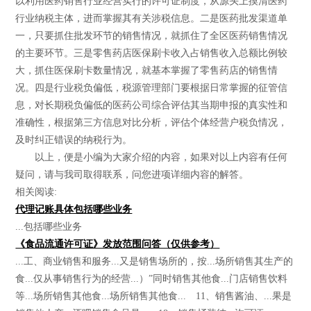
以利用医药销售行业经营实行的许可证制度，从源头上摸清医药
行业纳税主体，进而掌握其有关涉税信息。二是医药批发渠道单
一，只要抓住批发环节的销售情况，就抓住了全区医药销售情况
的主要环节。三是零售药店医保刷卡收入占销售收入总额比例较
大，抓住医保刷卡数量情况，就基本掌握了零售药店的销售情
况。四是行业税负偏低，税源管理部门要根据日常掌握的征管信
息，对长期税负偏低的医药公司综合评估其当期申报的真实性和
准确性，根据第三方信息对比分析，评估个体经营户税负情况，
及时纠正错误的纳税行为。
以上，便是小编为大家介绍的内容，如果对以上内容有任何
疑问，请与我司取得联系，问您进项详细内容的解答。
相关阅读:
代理记账具体包括哪些业务
...包括哪些业务
《食品流通许可证》发放范围问答（仅供参考）
...工、商业销售和服务...又是销售场所的，按...场所销售其生产的
食...仅从事销售行为的经营...）”同时销售其他食...门店销售饮料
等...场所销售其他食...场所销售其他食... 11、销售酱油、...果是