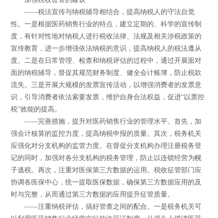
——税法宣传与纳税辅导相结合，提高纳税人的守法自觉
性。一是根据医药销售行业的特点，建立定期的、科学的宣传制
度，有针对性地对纳税人进行税收法律、法规及相关涉税政策的
宣传教育，进一步增强依法纳税的意识，提高纳税人的税法遵从
度。二是在日常管理、检查和纳税评估的过程中，通过开展面对
面的纳税辅导，督促其规范财务制度、健全会计账簿，防止税款
流失。三是开展大规模的发票宣传活动，以增强消费者的发票意
识，引导消费者依法索要发票，维护自身合法权益，促进“以票控
税”效能的提高。
——完善措施，提升对医药销售行业的管理水平。首先，加
强会计核算的监控力度，提高纳税申报的质量。其次，税务机关
应强化对分支机构的监管力度。在督促分支机构办理注册税务登
记的同时，加强对各分支机构的税务管理，防止以连锁经营为幌
子逃税。再次，注重对医保第三方数据的运用。税收征管部门应
协调各医保中心，统一提取医保数据，确保第三方数据应用的及
时与完整，从而通过第三方数据的应用提升征管质量。
——注重纳税评估，搞好管查之间的配合。一是税务机关可