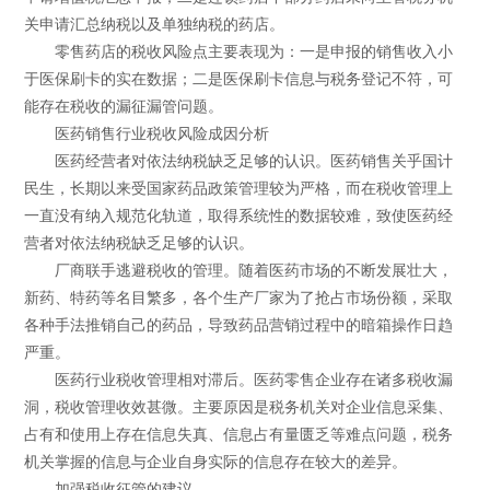
关申请汇总纳税以及单独纳税的药店。
零售药店的税收风险点主要表现为：一是申报的销售收入小
于医保刷卡的实在数据；二是医保刷卡信息与税务登记不符，可
能存在税收的漏征漏管问题。
医药销售行业税收风险成因分析
医药经营者对依法纳税缺乏足够的认识。医药销售关乎国计
民生，长期以来受国家药品政策管理较为严格，而在税收管理上
一直没有纳入规范化轨道，取得系统性的数据较难，致使医药经
营者对依法纳税缺乏足够的认识。
厂商联手逃避税收的管理。随着医药市场的不断发展壮大，
新药、特药等名目繁多，各个生产厂家为了抢占市场份额，采取
各种手法推销自己的药品，导致药品营销过程中的暗箱操作日趋
严重。
医药行业税收管理相对滞后。医药零售企业存在诸多税收漏
洞，税收管理收效甚微。主要原因是税务机关对企业信息采集、
占有和使用上存在信息失真、信息占有量匮乏等难点问题，税务
机关掌握的信息与企业自身实际的信息存在较大的差异。
加强税收征管的建议