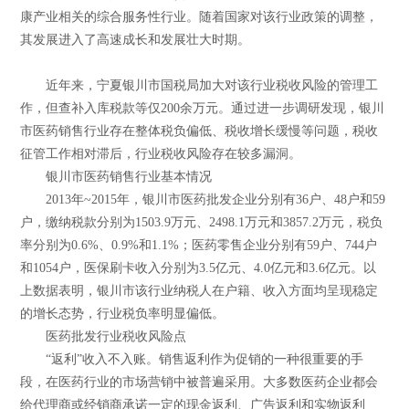
康产业相关的综合服务性行业。随着国家对该行业政策的调整，
其发展进入了高速成长和发展壮大时期。
近年来，宁夏银川市国税局加大对该行业税收风险的管理工
作，但查补入库税款等仅200余万元。通过进一步调研发现，银川
市医药销售行业存在整体税负偏低、税收增长缓慢等问题，税收
征管工作相对滞后，行业税收风险存在较多漏洞。
银川市医药销售行业基本情况
2013年~2015年，银川市医药批发企业分别有36户、48户和59
户，缴纳税款分别为1503.9万元、2498.1万元和3857.2万元，税负
率分别为0.6%、0.9%和1.1%；医药零售企业分别有59户、744户
和1054户，医保刷卡收入分别为3.5亿元、4.0亿元和3.6亿元。以
上数据表明，银川市该行业纳税人在户籍、收入方面均呈现稳定
的增长态势，行业税负率明显偏低。
医药批发行业税收风险点
“返利”收入不入账。销售返利作为促销的一种很重要的手
段，在医药行业的市场营销中被普遍采用。大多数医药企业都会
给代理商或经销商承诺一定的现金返利、广告返利和实物返利