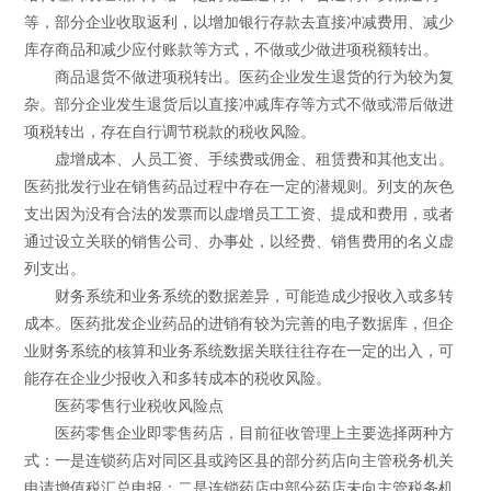
等，部分企业收取返利，以增加银行存款去直接冲减费用、减少
库存商品和减少应付账款等方式，不做或少做进项税额转出。
商品退货不做进项税转出。医药企业发生退货的行为较为复
杂。部分企业发生退货后以直接冲减库存等方式不做或滞后做进
项税转出，存在自行调节税款的税收风险。
虚增成本、人员工资、手续费或佣金、租赁费和其他支出。
医药批发行业在销售药品过程中存在一定的潜规则。列支的灰色
支出因为没有合法的发票而以虚增员工工资、提成和费用，或者
通过设立关联的销售公司、办事处，以经费、销售费用的名义虚
列支出。
财务系统和业务系统的数据差异，可能造成少报收入或多转
成本。医药批发企业药品的进销有较为完善的电子数据库，但企
业财务系统的核算和业务系统数据关联往往存在一定的出入，可
能存在企业少报收入和多转成本的税收风险。
医药零售行业税收风险点
医药零售企业即零售药店，目前征收管理上主要选择两种方
式：一是连锁药店对同区县或跨区县的部分药店向主管税务机关
申请增值税汇总申报；二是连锁药店中部分药店未向主管税务机