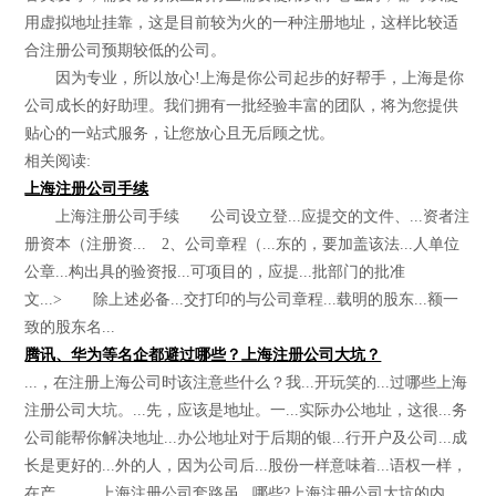
用虚拟地址挂靠，这是目前较为火的一种注册地址，这样比较适
合注册公司预期较低的公司。
因为专业，所以放心!上海是你公司起步的好帮手，上海是你
公司成长的好助理。我们拥有一批经验丰富的团队，将为您提供
贴心的一站式服务，让您放心且无后顾之忧。
相关阅读:
上海注册公司手续
上海注册公司手续 公司设立登...应提交的文件、...资者注
册资本（注册资... 2、公司章程（...东的，要加盖该法...人单位
公章...构出具的验资报...可项目的，应提...批部门的批准
文...> 除上述必备...交打印的与公司章程...载明的股东...额一
致的股东名...
腾讯、华为等名企都避过哪些？上海注册公司大坑？
...，在注册上海公司时该注意些什么？我...开玩笑的...过哪些上海
注册公司大坑。...先，应该是地址。一...实际办公地址，这很...务
公司能帮你解决地址...办公地址对于后期的银...行开户及公司...成
长是更好的...外的人，因为公司后...股份一样意味着...语权一样，
在产... 上海注册公司套路虽...哪些?上海注册公司大坑的内