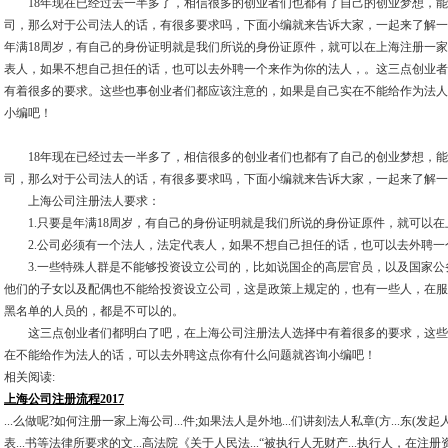
18年现在已经过去一半多了，相信很多的创业者们也都有了自己的创业梦想，
司，那么对于公司法人的话，有很多要求吗，下面小编就来告诉大家，一起来了解一下
年满18周岁，有自己的身份证明就是我们所说的身份证原件，就可以在上海注册一家
表人，如果不想自己担任的话，也可以去外聘一个来作为你的法人，。这三点创业者
有着很多的要求。这些也事创业者们都应该注意的，如果是自己实在不能给作为法人
小编吧！
18年现在已经过去一半多了，相信很多的创业者们也都有了自己的创业梦想，能
司，那么对于公司法人的话，有很多要求吗，下面小编就来告诉大家，一起来了解一
上海公司注册法人要求：
1.只要是年满18周岁，有自己的身份证明就是我们所说的身份证原件，就可以在
2.公司必须有一个法人，法定代表人，如果不想自己担任的话，也可以去外聘一
3.一些特殊人群是不能够投资设立公司的，比如说国企的高层官员，以及国家公
他们的子女以及配偶也不能给投资设立公司，这是政策上规定的，也有一些人，在服
黑名单的人员的，都是不可以的。
这三点创业者们都明白了吧，在上海公司注册法人选择中有着很多的要求，这些
在不能给作为法人的话，可以去外聘这点你有什么问题就咨询小编吧！
相关阅读:
上海公司注册流程2017
...么做呢?如何注册一家上海公司...件;如果法人是外地...们讲刻法人私章(方...东(发起
表...书等法律所要求的文...高法院《关于人民法...“被执行人无财产...执行人，在注册资