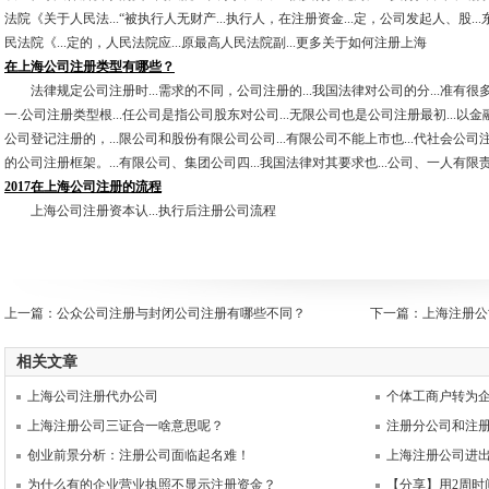
法院《关于人民法...“被执行人无财产...执行人，在注册资金...定，公司发起人、股...
民法院《...定的，人民法院应...原最高人民法院副...更多关于如何注册上海
在上海公司注册类型有哪些？
法律规定公司注册时...需求的不同，公司注册的...我国法律对公司的分...准有很多
一.公司注册类型根...任公司是指公司股东对公司...无限公司也是公司注册最初...以金
公司登记注册的，...限公司和股份有限公司公司...有限公司不能上市也...代社会公司注
的公司注册框架。...有限公司、集团公司四...我国法律对其要求也...公司、一人有限责任
2017在上海公司注册的流程
上海公司注册资本认...执行后注册公司流程
上一篇：
公众公司注册与封闭公司注册有哪些不同？
下一篇：
上海注册公
相关文章
上海公司注册代办公司
个体工商户转为
上海注册公司三证合一啥意思呢？
注册分公司和注
创业前景分析：注册公司面临起名难！
上海注册公司进
为什么有的企业营业执照不显示注册资金？
【分享】用2周时