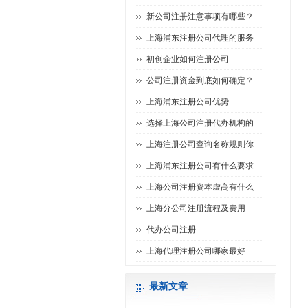
新公司注册注意事项有哪些？
上海浦东注册公司代理的服务
初创企业如何注册公司
公司注册资金到底如何确定？
上海浦东注册公司优势
选择上海公司注册代办机构的
上海注册公司查询名称规则你
上海浦东注册公司有什么要求
上海公司注册资本虚高有什么
上海分公司注册流程及费用
代办公司注册
上海代理注册公司哪家最好
最新文章