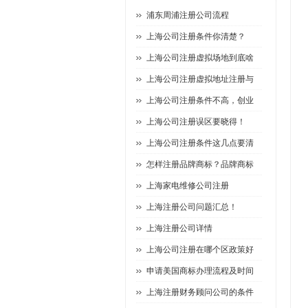
浦东周浦注册公司流程
上海公司注册条件你清楚？
上海公司注册虚拟场地到底啥
上海公司注册虚拟地址注册与
上海公司注册条件不高，创业
上海公司注册误区要晓得！
上海公司注册条件这几点要清
怎样注册品牌商标？品牌商标
上海家电维修公司注册
上海注册公司问题汇总！
上海注册公司详情
上海公司注册在哪个区政策好
申请美国商标办理流程及时间
上海注册财务顾问公司的条件