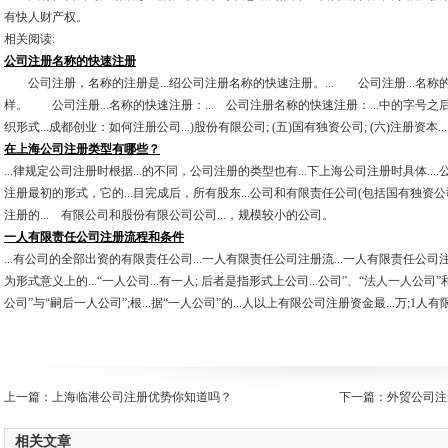
有快人财产权。
相关阅读:
公司注册名称的快速注册
公司注册，名称的注册是...绍公司注册名称的快速注册。... 公司注册...名称的快速
样。 公司注册...名称的快速注册：... 公司注册名称的快速注册：...中的字号之后
织形式...成都创业：如何注册公司...)股份有限公司; (五)国有独资公司; (六)注册资本..
在上海公司注册类型有哪些？
...律规定公司注册时根据...的不同，公司注册的类型也有...下上海公司注册时具体..
注册最初的形式，它的...目完成后，所有股东...公司和有限责任公司(包括国有独资公司
注册的... 有限公司和股份有限公司公司...，规模较小的公司。
一人有限责任公司注册流程和条件
...有公司的全部出资的有限责任公司...一人有限责任公司注册流...一人有限责任公司注
为形式意义上的...“一人公司...有一人; 后者是指形式上公司...公司”、“法人一人公司”和“
公司”与“嗣后一人公司”;根...据“一人公司”的...人以上有限公司注册资金最...万;1人有
上一篇：
上海临港公司注册优势你知道吗？
下一篇：
外贸公司注
相关文章