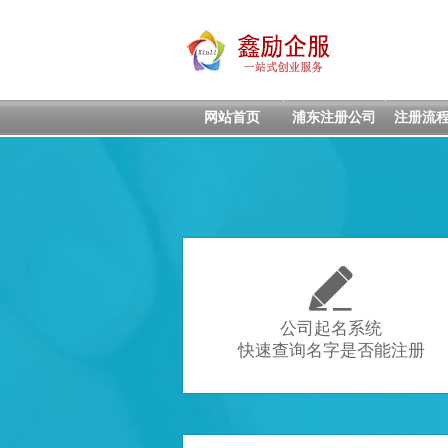
网站首页
浦东注册公司
注册流

公司起名系统
快速查询名字是否能注册