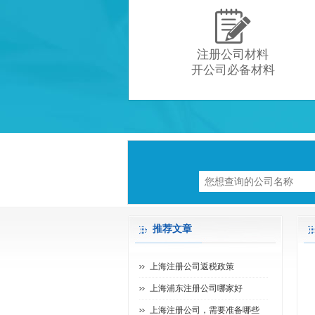

注册公司材料
开公司必备材料
推荐文章
上海注册公司返税政策
上海浦东注册公司哪家好
上海注册公司，需要准备哪些