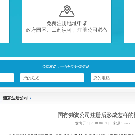

免费注册地址申请
政府园区、工商认可、注册公司必备
免费核名，十五分钟反馈信息！
浦东注册公司
>
国有独资公司注册后形成怎样的
发表于：[2018-09-21]
来源：web