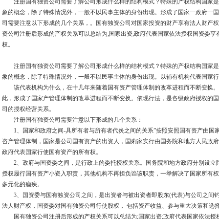
注册国有独资公司需要了解公司形成什么样的结构模式？特殊的产权结构国家是
象的概念，除了特殊情况外，一般不以民事主体的身份出现。形成了国家一政府一国
司需要注意以下形成的几个关系，。国有独资公司对国家投资的财产享有法人财产权
资公司注册后形成的产权关系可以总结为;国家出资;政府代表国家依法授权国资委享
权。
注册国有独资公司需要了解公司形成什么样的结构模式？特殊的产权结构国家是
象的概念，除了特殊情况外，一般不以民事主体的身份出现。以辅有机构代表国家行
该代表机构为什么，在十几年来随着国有资产管理体制的改革进程而不断变换。
此，形成了国家产管理体制的改革进程而不断变换。依现行法，是各级政府授权的国
司的授权经营关系。
注册国有独资公司需要注意以下形成的几个关系：
1、国家和政府之间-具所有者与所有者代炎之间的关系”按照安照国有资产由国
咨产管理体制，国家是公司国有资产的出资人，国痢家实行由国务院和地方人民政府
政府代表国家行使国有资产的所有权。
2、政府与国资委之间，是行政上的委托授权关系。国务院和地方政府分别设立陀
授权履行国有资产小资入职责，其他机构不再担负诌该职责，一举解决了国家所有权”
多元化的痼疾。
3、国资委与国有独资公司之间，是出资者与被出资者即股东(代表)与公司之间
法人财产权，国资委对国有独资公司行使股权， 包括资产收益、参与重大决策和选
国有独资公司注册后形成的产权关系可以总结为;国家出资;政府代表国家依法授权