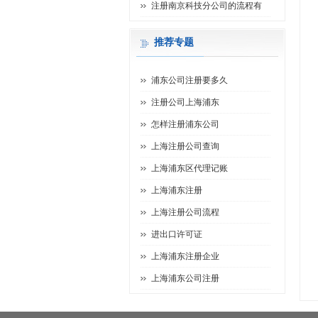
注册南京科技分公司的流程有
推荐专题
浦东公司注册要多久
注册公司上海浦东
怎样注册浦东公司
上海注册公司查询
上海浦东区代理记账
上海浦东注册
上海注册公司流程
进出口许可证
上海浦东注册企业
上海浦东公司注册