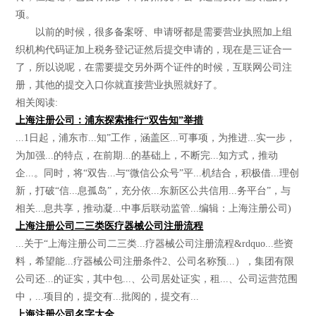
项。
以前的时候，很多备案呀、申请呀都是需要营业执照加上组
织机构代码证加上税务登记证然后提交申请的，现在是三证合一
了，所以说呢，在需要提交另外两个证件的时候，互联网公司注
册，其他的提交入口你就直接营业执照就好了。
相关阅读:
上海注册公司：浦东探索推行“双告知”举措
...1日起，浦东市...知”工作，涵盖区...可事项，为推进...实一步，
为加强...的特点，在前期...的基础上，不断完...知方式，推动
企...。同时，将“双告...与“微信公众号”平...机结合，积极借...理创
新，打破“信...息孤岛”，充分依...东新区公共信用...务平台”，与
相关...息共享，推动凝...中事后联动监管...编辑：上海注册公司)
上海注册公司二三类医疗器械公司注册流程
...关于“上海注册公司二三类...疗器械公司注册流程&rdquo...些资
料，希望能...疗器械公司注册条件2、公司名称预...），集团有限
公司还...的证实，其中包...、公司居处证实，租...、公司运营范围
中，...项目的，提交有...批阅的，提交有...
上海注册公司名字大全