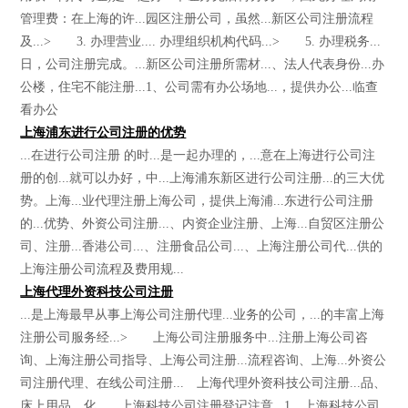
管理费：在上海的许...园区注册公司，虽然...新区公司注册流程
及...> 3. 办理营业.... 办理组织机构代码...> 5. 办理税务...
日，公司注册完成。...新区公司注册所需材...、法人代表身份...办
公楼，住宅不能注册...1、公司需有办公场地...，提供办公...临查
看办公
上海浦东进行公司注册的优势
...在进行公司注册 的时...是一起办理的，...意在上海进行公司注
册的创...就可以办好，中...上海浦东新区进行公司注册...的三大优
势。上海...业代理注册上海公司，提供上海浦...东进行公司注册
的...优势、外资公司注册...、内资企业注册、上海...自贸区注册公
司、注册...香港公司...、注册食品公司...、上海注册公司代...供的
上海注册公司流程及费用规...
上海代理外资科技公司注册
...是上海最早从事上海公司注册代理...业务的公司，...的丰富上海
注册公司服务经...> 上海公司注册服务中...注册上海公司咨
询、上海注册公司指导、上海公司注册...流程咨询、上海...外资公
司注册代理、在线公司注册... 上海代理外资科技公司注册...品、
床上用品、化...、上海科技公司注册登记注意...1、上海科技公司