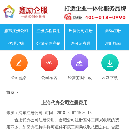
浦东注册公司
注册流程费用
外资公司注册
商标注册
代理记账
公司变更注销
许可证办理
注册指南




公司起名
公司核名
经营范围生成
材料下载
首页
>
上海代办公司注册费用
来源：浦东注册公司 时间：2018-02-07 15:30:15
合肥代办公司注册费用。合肥公司注册整体工商局收取的费
用不多。如需办理特许许可证件不属工商局收取范围之内。合肥