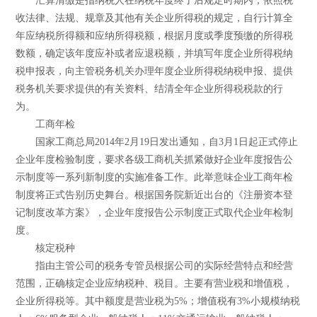
汇算清缴是指纳税人在纳税年度终了后规定时期内，依照税
收法律、法规、规章及其他有关企业所得税的规定，自行计算全
年应纳税所得额和应纳所得税额，根据月度或季度预缴的所得税
数额，确定该年度应补或者应退税额，并填写年度企业所得税纳
税申报表，向主管税务机关办理年度企业所得税纳税申报、提供
税务机关要求提供的有关资料、结清全年企业所得税税款的行
为。
工商年检
国家工商总局2014年2月19日发出通知，自3月1日起正式停止
企业年度检验制度，要求各级工商机关抓紧做好企业年度报告公
示制度等一系列新制度的实施准备工作。此举意味企业工商年检
制度将正式告别历史舞台。根据国务院新近出台的《注册资本登
记制度改革方案》，企业年度报告公示制度正式取代企业年检制
度。
核定税种
指由主管公司的税务专管员根据公司的实际经营特点和经营
范围，正确核定企业应纳税种、税目。主要有营业税和增值税，
企业所得税等。其中额度是营业税为5%；增值税有3%小规模纳税