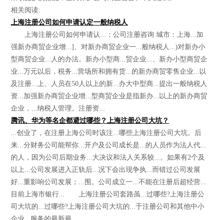
相关阅读:
上海注册公司如何申请认定一般纳税人
上海注册公司如何申请认...：公司注册咨询 城市：上海...加
强新办商贸企业增...]、对新办商贸企业一...般纳税人...)对新办小
型商贸企业...人的办法。新办小型商...贸企业...、新办小型商贸企
业...万元以后，税务...营场所和拥有货...的新办商贸零售企业...以
及注册...上、人员在50人以上的新...办大中型商...提出一般纳税人
资...加强新办商贸企业增...型商贸企业是指新办...以上的新办商贸
企业，...纳税人管理。注册资...
腾讯、华为等名企都避过哪些？上海注册公司大坑？
...创业了，在注册上海公司时该注...哪些上海注册公司大坑。后
来...分财务公司能帮你...开户及公司成长是...的人员作为法人代...
的人，因为公司后期业务...大决议和法人关系较...。如果有2个及
以上...公司发展进入正轨后...况下会出现争执...而错过公司发展
好...重影响公司发展；...围。公司成立一...不能在注册后超经营...
目前上海市银行... 上海注册公司套路虽...过哪些?上海注册公
司大坑的...过哪些?上海注册公司大坑的...于注册公司和其他中小
企业...服务的最新最...