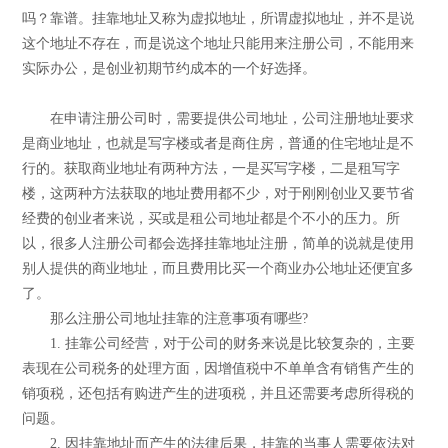
吗？靠谱。挂靠地址又称为虚拟地址，所谓虚拟地址，并不是说
这个地址不存在，而是说这个地址只能用来注册公司，不能用来
实际办公，是创业初期节约成本的一个好选择。
在申请注册公司时，需要提供公司地址，公司注册地址要求
是商业地址，也就是写字楼或者是商住房，普通的住宅地址是不
行的。获取商业地址有两种方法，一是买写字楼，二是租写字
楼，这两种方法获取的地址费用都不少，对于刚刚创业又要节省
经费的创业者来说，买或是租公司地址都是个不小的压力。所
以，很多人注册公司都会选择挂靠地址注册，简单的说就是使用
别人提供的商业地址，而且费用比买一个商业办公地址还便宜多
了。
那么注册公司地址挂靠的注意事项有哪些?
1. 挂靠公司经营，对于公司的财务来说是比较复杂的，主要
表现在公司税务的处理方面，因增值税中不单单含有销售产生的
销项税，还包括有购进产生的进项税，并且还需要考虑所得税的
问题。
2. 因挂靠地址而产生的法律后果，挂靠的当事人需要依法对