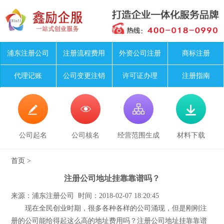
浦东注册公司
注册流程费用
外资公司注册
商标注册
代理记账
公司变更注销
许可证办理
注册指南




公司起名
公司核名
经营范围生成
材料下载
首页
>
注册公司地址挂靠靠谱吗？
来源：浦东注册公司 时间：2018-02-07 18:20:45
现在全民创业时期，很多各种各样的公司涌现，但是刚刚注
册的公司能给得起这么高的地址费用吗？注册公司地址挂靠靠谱