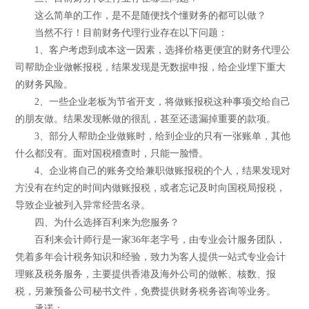
这么简单的工作，是不是随便找个懂财务的都可以做？
当然不行！目前财务代理行业存在以下问题：
1、客户考虑到成本这一因素，选择价格更便宜的财务代理公
司帮助企业做帐报税，结果发现是无数据申报，给企业埋下重大
的财务风险。
2、一些企业老板为节省开支，将做账报税这种事项交给自己
的朋友做。结果发现帐做的很乱，甚至还遗漏掉重要的款项。
3、部分人帮助企业做账时，给到企业的只有一张账单，其他
什么都没有。面对国税稽查时，只能一脸懵。
4、企业将自己的账务交给兼职做账报税的个人，结果发现对
方没有在约定的时间内做账报税，或者忘记及时向国税局报税，
导致企业被列入异常经营名录。
四、为什么选择百利来为您服务？
百利来会计师行是一家36年老字号，由专业会计服务团队，
凭着多年会计税务知识和经验，致力为客人提供一站式专业会计
理账及税务服务，主要提供香港及海外公司的做帐、核数、报
税，另兼预备公司秘书文件，免费提供财务税务咨询等业务。
承诺：