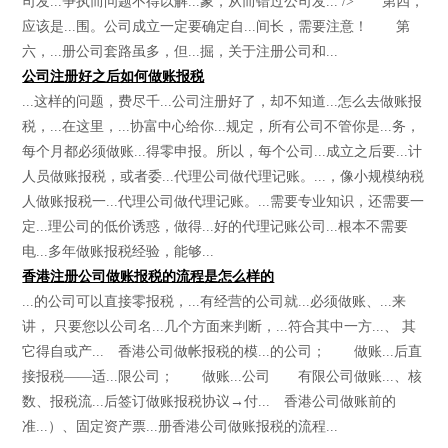
司发...争执而问题不得以解...象，从而错过公司发... /> 第四，
应该是...围。公司成立一定要确定自...间长，需要注意！ 第
六，...册公司套路虽多，但...掘，关于注册公司和...
公司注册好之后如何做账报税
...这样的问题，费尽千...公司注册好了，却不知道...怎么去做账报
税，...在这里，...协富中心给你...规定，所有公司不管你是...务，
每个月都必须做账...得零申报。所以，每个公司...成立之后要...计
人员做账报税，或者委...代理公司做代理记账。...，像小规模纳税
人做账报税一...代理公司做代理记账。...需要专业知识，还需要一
定...理公司的低价诱惑，做得...好的代理记账公司...根本不需要
电...多年做账报税经验，能够...
香港注册公司做账报税的流程是怎么样的
...的公司可以直接零报税，...有经营的公司就...必须做账、...来
讲， 只要您以公司名...几个方面来判断，...符合其中一方...、 其
它得自或产... 香港公司做帐报税的模...的公司； 做账...后直
接报税——适...限公司； 做账...公司 有限公司做账...、核
数、报税流...后签订做账报税协议→付... 香港公司做账前的
准...）、固定资产票...册香港公司做账报税的流程...