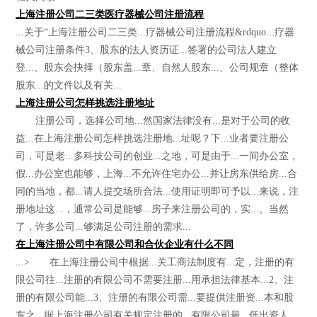
上海注册公司二三类医疗器械公司注册流程
...关于“上海注册公司二三类...疗器械公司注册流程&rdquo...疗器
械公司注册条件3、股东的法人资历证...签署的公司法人建立
登...、股东会抉择（股东盖...章、自然人股东...、公司规章（整体
股东...的文件以及有关...
上海注册公司怎样挑选注册地址
注册公司，选择公司地...然国家法律没有...是对于公司的收
益...在上海注册公司怎样挑选注册地...址呢？下...业者要注册公
司，可是老...多科技公司的创业...之地，可是由于...一间办公室，
假...办公室也能够，上海...不允许住宅办公...并让房东供给房...合
同的当地，都...请人提交场所合法...使用证明即可予以...来说，注
册地址这...，通常公司是能够...房子来注册公司的，实...。当然
了，许多公司...够满足公司注册的需求...
在上海注册公司中有限公司和合伙企业有什么不同
...> 在上海注册公司中根据...关工商法制度有...定，注册的有
限公司往...注册的有限公司不需要注册...用承担法律基本...2、注
册的有限公司能...3、注册的有限公司需...要提供注册资...本和股
东之...据上海注册公司有关规定注册的...有限公司最...低出资人