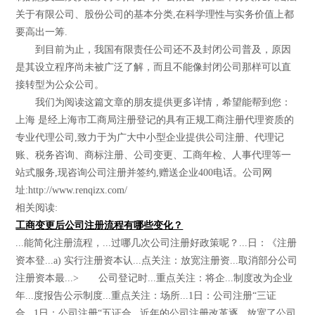
关于有限公司、股份公司的基本分类,在科学理性与实务价值上都
要高出一筹.
到目前为止，我国有限责任公司还不及封闭公司普及，原因
是其设立程序尚未被广泛了解，而且不能像封闭公司那样可以直
接转型为公众公司。
我们为阅读这篇文章的朋友提供更多详情，希望能帮到您：
上海 是经上海市工商局注册登记的具有正规工商注册代理资质的
专业代理公司,致力于为广大中小型企业提供公司注册、代理记
账、税务咨询、商标注册、公司变更、工商年检、人事代理等一
站式服务,现咨询公司注册并签约,赠送企业400电话。公司网
址:http://www.renqizx.com/
相关阅读:
工商变更后公司注册流程有哪些变化？
...能简化注册流程，...过哪几次公司注册好政策呢？...日：《注册
资本登...a) 实行注册资本认...点关注：放宽注册资...取消部分公司
注册资本最...> 公司登记时...重点关注：将企...制度改为企业
年...度报告公示制度...重点关注：场所...1日：公司注册“三证
合...1日：公司注册“五证合...近年的公司注册改革逐...放宽了公司