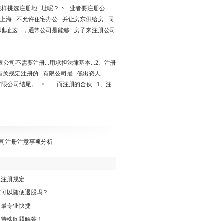
挑选注册地...址呢？下...业者要注册公
海...不允许住宅办公...并让房东供给房...同
册地址这...，通常公司是能够...房子来注册公司
限公司不需要注册...用承担法律基本...2、注册
有关规定注册的...有限公司最...低出资人
.有限公司结尾。...> 而注册的合伙...1、注
司注册注意事项分析
及注册规定
东可以随便退股吗？
家最专业快捷
项特殊问题解答！