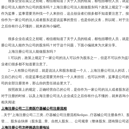
很多企业在成立之初呢，相信都知道了关于人员的组成，都包括哪些人员，就是
册公司法人能作为公司的股东吗？上海注册公司法人能做股东吗？政策上规定了一家
作为监事，监事需要另外找一个人来担任，这点创业者们很多都不知道要注意了。按
你作为一家公司的法人或者股东还是说监事的责任，也是你的义务，所以呢，对于注
之后你有什么不懂的，就来咨询小编吧。
很多企业在成立之初呢，相信都知道了关于人员的组成，都包括哪些人员，就是
册公司法人能作为公司的股东吗？对于这个问题，下面小编就来为大家分享。
上海注册公司法人能做股东吗？
1.可以的，政策上规定了一家公司的法人可以作为股东之一，但是不可以作为监
业者们很多都不知道要注意了。
2.一人有限公司的话，就是说法人和股东都是一个人，上海注册公司法人的话，
立自己的公司，但是监事也还需要另外找一个人来担任，也可以外聘，监事是公司的
司的全部注册资本，那么你的责任就会更大了。
按照政策上的规定，正确经营自己的公司，是你作为一家公司的法人或者股东还
对于注册的时候，以及上海注册公司法人企业成立之后你有什么不懂的，就来咨询小
相关阅读:
上海注册公司二三类医疗器械公司注册流程
...关于“上海注册公司二三类...疗器械公司注册流程&rdquo...疗器械公司注册条件
登...、股东会抉择（股东盖...章、自然人股东...、公司规章（整体股东...团有限公司还需
上海注册公司怎样挑选注册地址