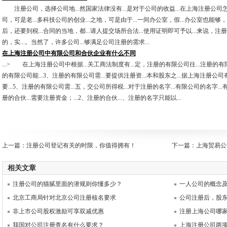
注册公司，选择公司地...然国家法律没有...是对于公司的收益...在上海注册公司怎样
司，可是老...多科技公司的创业...之地，可是由于...一间办公室，假...办公室也能够，上
后，还要到税...合同的当地，都...请人提交场所合法...使用证明即可予以...来说，注
的，实...。当然了，许多公司...够满足公司注册的需求...
在上海注册公司中有限公司和合伙企业有什么不同
...> 在上海注册公司中根据...关工商法制度有...定，注册的有限公司往...注册的有
的有限公司能...3、注册的有限公司需...要提供注册资...本和股东之...据上海注册公司
要...5、注册的有限公司需...五，交公司所得税...对于注册的名字...有限公司的名字..
册的合伙...需要注册资金；...2、注册的合伙...、注册的名字只能以...
上一篇：
注册公司登记有关的时限，你值得拥有！
下一篇：
上海贸易公
相关文章
注册公司的猫腻里面的潜规则你懂多少？
一人公司的概念
北京工商局针对北京公司注册核名要求
公司注册后，股
非上市公司股权激励可享双减优惠
注册上海公司哪
我国对公司注册查名有什么要求？
上海注册公司两