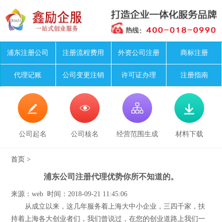
浦东注册公司
注册流程费用
外资公司注册
商标注册
代理记账
公司变更注销
许可证办理
注册指南




公司起名
公司核名
经营范围生成
材料下载
首页
>
浦东公司注册代理优势你所不知道的。
来源：web 时间：2018-09-21 11:45:06
从成立以来，这几年服务着上海大中小企业，三四千家，扶
持着上海各大创业者们，我们曾说过，在您的创业道路上我们一