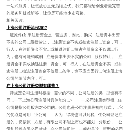
一站式服务，让您放心且无后顾之忧。我们都能给创业者最完善
的服务和疑难解答，让你尽可能地少走弯路。
相关阅读:
上海公司注册流程2017
...证原件(如果注册资金是...营业务，因此，购买...注册资本出资
不实的公司...股权转让，...注册资金不实或抽逃注册...资金，可...
行人，在注册资金不实...或抽逃注册...抽逃注册资金不仅属...行
为，也有可能构成刑...注册资本出资不实的公司...股权转让，...注
册资金不实或抽逃注册...资金，可...行人，在注册资金不实...或抽
逃注册...抽逃注册资金不仅属...条件，也不应当因行...何注册上海
公司的细节内容，可...
在上海公司注册类型有哪些？
...律规定公司注册时根据...需求的不同，公司注册的类...型也有不
同...一下上海公司注册时具体能分...> 一.公司注册类型根...任
公司是指公司股东对公司的...公司也是公司注册最初的形式，...它
的优点是可用...业公司 因为...得税也可以到税...任公司登记注
册的，仍按原...方是，有限公司不能上市也不能划...分股份，...公
司和股份有限公司就成...会公司注册时，一般都是这...新型的公司