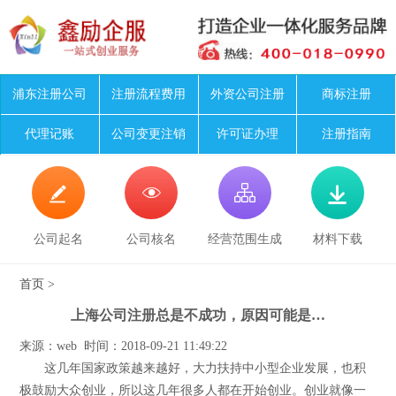
浦东注册公司
注册流程费用
外资公司注册
商标注册
代理记账
公司变更注销
许可证办理
注册指南




公司起名
公司核名
经营范围生成
材料下载
首页
>
上海公司注册总是不成功，原因可能是…
来源：web 时间：2018-09-21 11:49:22
这几年国家政策越来越好，大力扶持中小型企业发展，也积
极鼓励大众创业，所以这几年很多人都在开始创业。创业就像一