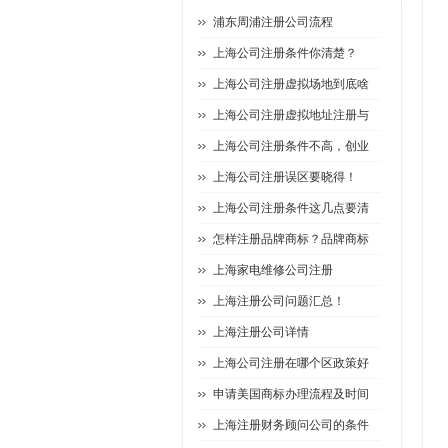
浦东周浦注册公司流程
上海公司注册条件你清楚？
上海公司注册虚拟场地到底啥
上海公司注册虚拟地址注册与
上海公司注册条件不高，创业
上海公司注册误区要晓得！
上海公司注册条件这几点要清
怎样注册品牌商标？品牌商标
上海家电维修公司注册
上海注册公司问题汇总！
上海注册公司详情
上海公司注册在哪个区政策好
申请美国商标办理流程及时间
上海注册财务顾问公司的条件