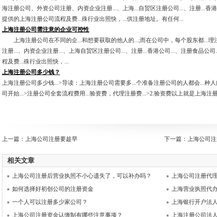
海注册公司、外资公司注册、内资企业注册...、上海...自贸区注册公司...、注册...香港公
提供的上海注册公司流程及费...殊行业出照快，...供注册地址。有任何...
上海注册公司需注意的企业可控性
上海注册公司在不同的企...和想要获取的他人的...;而在公司中，每个股东都..
注册...、内资企业注册...、上海自贸区注册公司...、注册...香港公司...、注册食品公
程及费...殊行业出照快，...
上海注册公司多少钱？
上海注册公司多少钱...>导读：上海注册公司需要多...个准备注册公司的人都会...种
司开始...>注册公司全套流程费用...验资费，代理注册费...>2.验资费以上就是上海注册
上一篇：
上海公司注册要趁早
下一篇：
上海公司注
相关文章
上海公司注册后营业执照不小心遗失了，可以补办吗？
上海公司注册代
如何选择好初创公司的注册资金
上海营业执照代
一个人可以注册多少家公司？
上海银行开户法
上海公司注册资金认缴制有哪些注意事项？
上海注册公司法