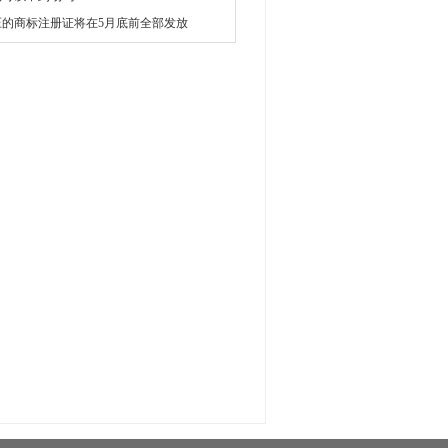
的商标注册证将在5月底前全部发放