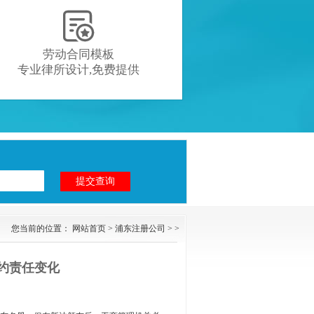

劳动合同模板
专业律所设计,免费提供
您当前的位置：
网站首页
>
浦东注册公司
> >
约责任变化