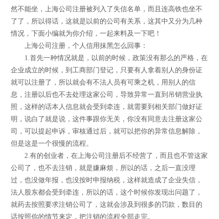
然不能坐，上海公司注册被列入了失信名单，而且连高铁也坐不
了了，所以得话，这就是以前的公司有关系，这其中又分为几种
情况，下面小编就为你介绍，一起来料及一下吧！
上海公司注册，个人信用抹黑怎么回事：
1.首先一种情况就是，以前的时候，政策没有那么的严格，在
企业成立的时候，到工商部门登记，只要有人拿着别人的身份证
就可以注册了，所以就会有不法人员有可乘之机，用别人的信
息，注册以后也不去处理这家公司，导致异常一直到吊销营业执
照，这样的话本人信息就会受到牵连，就需要到相关部门做好证
明，说白了就是说，这件事跟你无关，你没有同意去注册这家公
司，可以提起申诉，审核通过后，就可以把你的异常信息解除，
但是这是一个很慢的流程。
2.有的创业者，在上海公司注册后不经营了，而且也不管这家
公司了，也不去注销，就是嫌麻烦，所以的话，之后一直没理
过，也没做年报，也没按时申报纳税，这样就造成了企业失信，
法人股东都会受到牵连，所以的话，这个时候你发现出问题了，
就药去按照要求注销公司了，这就会涉及到很多的罚款，数目的
话按照你的情节来定，把注销的流程全部走完。