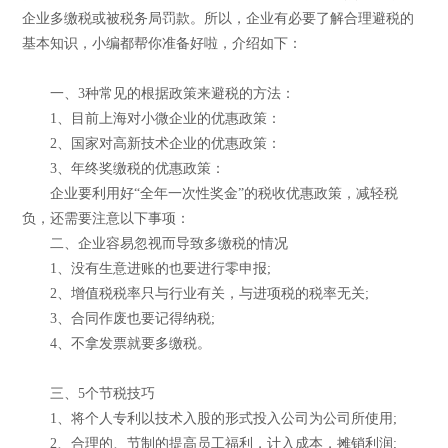
企业多缴税或被税务局罚款。所以，企业有必要了解合理避税的
基本知识，小编都帮你准备好啦，介绍如下：
一、3种常见的根据政策来避税的方法：
1、目前上海对小微企业的优惠政策：
2、国家对高新技术企业的优惠政策：
3、年终奖缴税的优惠政策：
企业要利用好“全年一次性奖金”的税收优惠政策，减轻税
负，还需要注意以下事项：
二、企业容易忽视而导致多缴税的情况
1、没有生意进账的也要进行零申报;
2、增值税税率只与行业有关，与进项税的税率无关;
3、合同作废也要记得纳税;
4、不拿发票就要多缴税。
三、5个节税技巧
1、将个人专利以技术入股的形式投入公司为公司所使用;
2、合理的、节制的提高员工福利，计入成本，摊销利润;