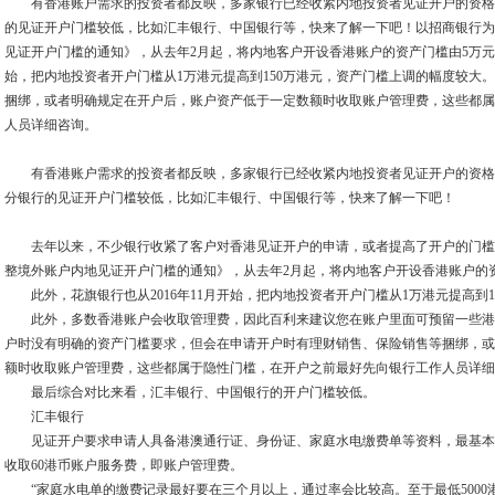
有香港账户需求的投资者都反映，多家银行已经收紧内地投资者见证开户的资格
的见证开户门槛较低，比如汇丰银行、中国银行等，快来了解一下吧！以招商银行为
见证开户门槛的通知》，从去年2月起，将内地客户开设香港账户的资产门槛由5万元提高
始，把内地投资者开户门槛从1万港元提高到150万港元，资产门槛上调的幅度较大
捆绑，或者明确规定在开户后，账户资产低于一定数额时收取账户管理费，这些都属
人员详细咨询。
有香港账户需求的投资者都反映，多家银行已经收紧内地投资者见证开户的资格
分银行的见证开户门槛较低，比如汇丰银行、中国银行等，快来了解一下吧！
去年以来，不少银行收紧了客户对香港见证开户的申请，或者提高了开户的门槛
整境外账户内地见证开户门槛的通知》，从去年2月起，将内地客户开设香港账户的资
此外，花旗银行也从2016年11月开始，把内地投资者开户门槛从1万港元提高到1
此外，多数香港账户会收取管理费，因此百利来建议您在账户里面可预留一些港
户时没有明确的资产门槛要求，但会在申请开户时有理财销售、保险销售等捆绑，或
额时收取账户管理费，这些都属于隐性门槛，在开户之前最好先向银行工作人员详细
最后综合对比来看，汇丰银行、中国银行的开户门槛较低。
汇丰银行
见证开户要求申请人具备港澳通行证、身份证、家庭水电缴费单等资料，最基本的综
收取60港币账户服务费，即账户管理费。
“家庭水电单的缴费记录最好要在三个月以上，通过率会比较高。至于最低5000港