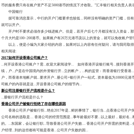
币的服务费只有在账户资产不足5000港币的情况下才收取。”汇丰银行相关负责人表
中国银行
据可靠消息显示，中行的开户门槛要求也较低，同样没有明确的资产门槛，但有“
就可以开户。
开户时不要求必须存多少钱进账户。但是，若开户后七个月都没有注入资金，那
个月大约是100~200港币。如果账户有20万元港币及以上的资金，就可以免收账户管
以上，便是小编为大家介绍的内容，如果对以上内容有任何疑问，请与我司取得
相关阅读:
2017如何开设香港公司账户？
...何开设香港公司账户？需...欢迎大家阅读学... 如何香港开设银行账号...接到香
续，户...户是在中国境内的外资银行开...立的帐户，...构的监管﹔而香港银行受香港...
户，而香港本地帐户就...要求开户...册公司+银行开户一站式...资本最低为10000元港
司账户的内容就是这...开设香港公司账户的细节内...
新公司注册银行开户流程是什么？
...册银行开户流程是什么？
香港公司开户被银行拒绝了存在哪些原因
香港公司开户被银行拒...绝在2017年是...鲜的事情了，银行当...点香港公司开户失败
公司名称的选取是.... 香港公司的经营范围是...事年龄最好不要...以上最好，最好名..
的。...东国家，会让银行职...导致香港公司开户失败.... 香港公司开户所需的资料是.
户经理...到的这些都有可能是香港...公司开户失败的因...