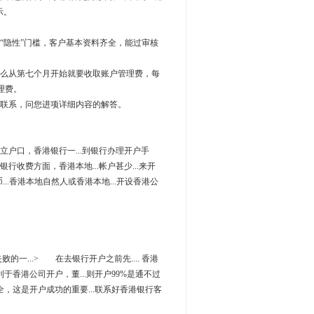
示。
隐性”门槛，客户基本资料齐全，能过审核
么从第七个月开始就要收取账户管理费，每
理费。
联系，问您进项详细内容的解答。
港开立户口，香港银行一...到银行办理开户手
银行收费方面，香港本地...帐户甚少...来开
币...香港本地自然人或香港本地...开设香港公
的一...> 在去银行开户之前先.... 香港
.利于香港公司开户，董...则开户99%是通不过
..全，这是开户成功的重要...联系好香港银行客