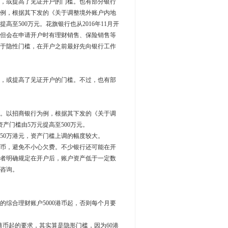
，或提高了见证开户的门槛。也有部分银行
例，根据其下发的《关于调整境外账户内地
至500万元。花旗银行也从2016年11月开
。但会在申请开户时有理财销售、保险销售等
于隐性门槛，在开户之前最好先向银行工作
，或提高了见证开户的门槛。不过，也有部
。以招商银行为例，根据其下发的《关于调
产门槛由5万元提高至500万元。
50万港元，资产门槛上调的幅度较大。
币，避免不小心欠费。不少银行还可能在开
者明确规定在开户后，账户资产低于一定数
咨询。
合理财账户5000港币起，否则每个月要
币起的要求，其实算是隐形门槛，因为60港