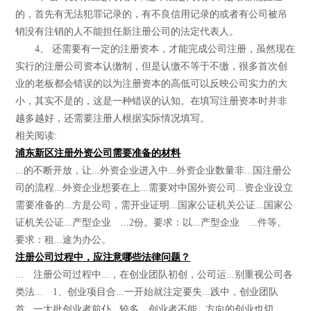
的，首先有无法犯罪记录的，有不良信用记录的或者有公司被吊
销没有注销的人不能担任新注册公司的法定代表人。
4、 还需要有一定的注册资本，才能完成公司注册，虽然现在
实行的注册公司资本认缴制，但是认缴不等于不缴，很多首次创
业的老板都会错误的以为注册资本的高低可以反映公司实力的大
小，其实不是的，这是一种错误的认知。在填写注册资本时并非
越多越好，还需要注册人根据实际情况填写。
相关阅读:
浦东新区注册外资公司需要准备的材料
...的不断开放，让...外资企业进入中...外资企业数量非...国注册公
司的流程...外资企业想要在上...需要对中国外资公司...资企业设立
需要准备的...方是公司，需开业证明...国家公证机关公证...国家公
证机关公证...产型企业 ...2份。要求：以...产型企业 ...件等。
要求：租...途为办公。
注册公司过程中，应注意哪些法律问题？
... 注册公司过程中...，在创业团队初创，公司运...别重视公司各
类法... 1、创业项目合...一开始就注定要失...践中，创业团队
首...一大批创业者前仆...较多，创业者不能...方向的创业也切