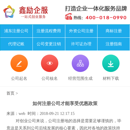
浦东注册公司
注册流程费用
外资公司注册
商标注册
代理记账
公司变更注销
许可证办理
注册指南




公司起名
公司核名
经营范围生成
材料下载
首页
>
如何注册公司才能享受优惠政策
来源：web 时间：2018-09-21 12:17:15
对创业公司来说，公司注册地的选择是需要足够谨慎的，毕
竟这是关系到公司后续发展的核心要素，因此对各地的政策扶持