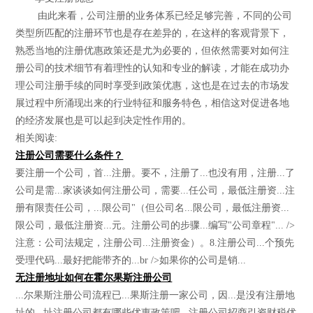
由此来看，公司注册的业务体系已经足够完善，不同的公司
类型所匹配的注册环节也是存在差异的，在这样的客观背景下，
熟悉当地的注册优惠政策还是尤为必要的，但依然需要对如何注
册公司的技术细节有着理性的认知和专业的解读，才能在成功办
理公司注册手续的同时享受到政策优惠，这也是在过去的市场发
展过程中所涌现出来的行业特征和服务特色，相信这对促进各地
的经济发展也是可以起到决定性作用的。
相关阅读:
注册公司需要什么条件？
要注册一个公司，首...注册。要不，注册了...也没有用，注册...了
公司是需...家谈谈如何注册公司，需要...任公司，最低注册资...注
册有限责任公司，...限公司"（但公司名...限公司，最低注册资...
限公司，最低注册资...元。注册公司的步骤...编写"公司章程"... />
注意：公司法规定，注册公司...注册资金）。8.注册公司...个预先
受理代码...最好把能带齐的...br />如果你的公司是销...
无注册地址如何在霍尔果斯注册公司
...尔果斯注册公司流程已...果斯注册一家公司，因...是没有注册地
址的...址注册公司都有哪些优惠政策吧...注册公司招商引资财税优