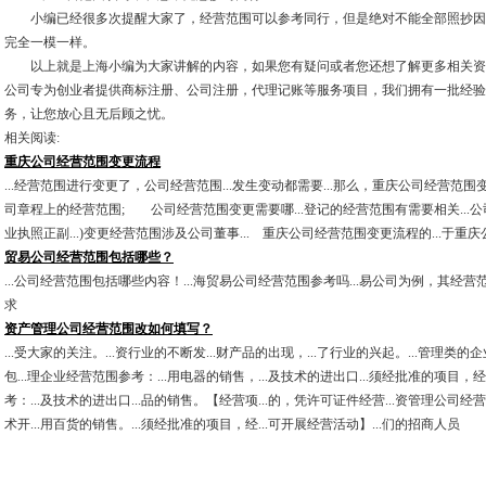
小编已经很多次提醒大家了，经营范围可以参考同行，但是绝对不能全部照抄因
完全一模一样。
以上就是上海小编为大家讲解的内容，如果您有疑问或者您还想了解更多相关资
公司专为创业者提供商标注册、公司注册，代理记账等服务项目，我们拥有一批经验
务，让您放心且无后顾之忧。
相关阅读:
重庆公司经营范围变更流程
...经营范围进行变更了，公司经营范围...发生变动都需要...那么，重庆公司经营范围变
司章程上的经营范围; 公司经营范围变更需要哪...登记的经营范围有需要相关...公
业执照正副...)变更经营范围涉及公司董事... 重庆公司经营范围变更流程的...于重
贸易公司经营范围包括哪些？
...公司经营范围包括哪些内容！...海贸易公司经营范围参考吗...易公司为例，其经营范
求
资产管理公司经营范围改如何填写？
...受大家的关注。...资行业的不断发...财产品的出现，...了行业的兴起。...管理类的
包...理企业经营范围参考：...用电器的销售，...及技术的进出口...须经批准的项目，
考：...及技术的进出口...品的销售。【经营项...的，凭许可证件经营...资管理公司经
术开...用百货的销售。...须经批准的项目，经...可开展经营活动】...们的招商人员