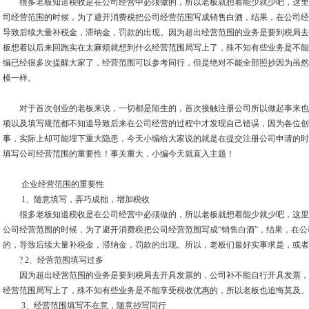
很多老板知道税收是在公司经营中必须做的，所以老板就想着能少就少吧，这里
司经营范围的时候，为了避开消费税把公司经营范围写成销售白酒，结果，在公司经
导致后续大量补税金，滞纳金，罚款的出现。因为超出经营范围的业务是要到税局去
板想着以后来回跑实在太麻烦就想到什么经营范围局写上了，殊不知有些业务是不能
编已经很多次提醒大家了，经营范围可以参考同行，但是绝对不能全部照抄因为虽然
模一样。
对于首次创业的老板来说，一切都是陌生的，首次接触注册公司所以做起事来也
项以及填写规范都不知道导致后来在公司经营的过程中才发现自己错误，因为各位创
事，实际上却可能埋下重大隐患，今天小编给大家说的就是在提交注册公司申请的时
填写公司经营范围的重要性！事关重大，小编今天就直入主题！
企业经营范围的重要性
1、随意填写，弄巧成拙，增加税收
很多老板知道税收是在公司经营中必须做的，所以老板就想着能少就少吧，这里举
公司经营范围的时候，为了避开消费税把公司经营范围写成“销售白酒”，结果，在
的，导致后续大量补税金，滞纳金，罚款的出现。所以，老板们最好实事求是，或者
? 2、经营范围填写过多
因为超出经营范围的业务是要到税局去开具发票的，公司补不能自行开具发票，
经营范围局写上了，殊不知有些业务是不能享受税收优惠的，所以老板也追悔莫及。
3、经营范围填写不在意，随意抄写同行