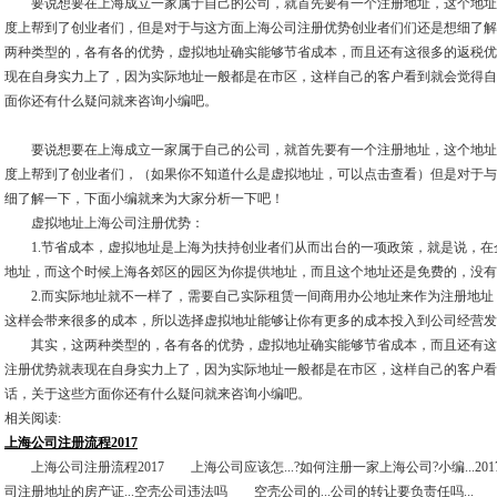
要说想要在上海成立一家属于自己的公司，就首先要有一个注册地址，这个地址
度上帮到了创业者们，但是对于与这方面上海公司注册优势创业者们们还是想细了解
两种类型的，各有各的优势，虚拟地址确实能够节省成本，而且还有这很多的返税优
现在自身实力上了，因为实际地址一般都是在市区，这样自己的客户看到就会觉得自
面你还有什么疑问就来咨询小编吧。
要说想要在上海成立一家属于自己的公司，就首先要有一个注册地址，这个地址
度上帮到了创业者们，（如果你不知道什么是虚拟地址，可以点击查看）但是对于与
细了解一下，下面小编就来为大家分析一下吧！
虚拟地址上海公司注册优势：
1.节省成本，虚拟地址是上海为扶持创业者们从而出台的一项政策，就是说，在
地址，而这个时候上海各郊区的园区为你提供地址，而且这个地址还是免费的，没有
2.而实际地址就不一样了，需要自己实际租赁一间商用办公地址来作为注册地址
这样会带来很多的成本，所以选择虚拟地址能够让你有更多的成本投入到公司经营发
其实，这两种类型的，各有各的优势，虚拟地址确实能够节省成本，而且还有这
注册优势就表现在自身实力上了，因为实际地址一般都是在市区，这样自己的客户看
话，关于这些方面你还有什么疑问就来咨询小编吧。
相关阅读:
上海公司注册流程2017
上海公司注册流程2017 上海公司应该怎...?如何注册一家上海公司?小编...201
司注册地址的房产证...空壳公司违法吗 空壳公司的...公司的转让要负责任吗... 