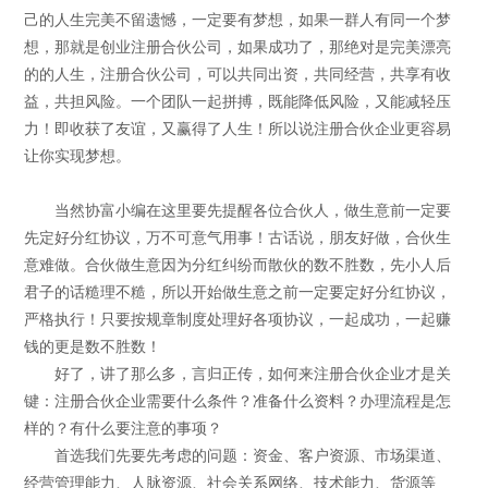
己的人生完美不留遗憾，一定要有梦想，如果一群人有同一个梦
想，那就是创业注册合伙公司，如果成功了，那绝对是完美漂亮
的的人生，注册合伙公司，可以共同出资，共同经营，共享有收
益，共担风险。一个团队一起拼搏，既能降低风险，又能减轻压
力！即收获了友谊，又赢得了人生！所以说注册合伙企业更容易
让你实现梦想。
当然协富小编在这里要先提醒各位合伙人，做生意前一定要
先定好分红协议，万不可意气用事！古话说，朋友好做，合伙生
意难做。合伙做生意因为分红纠纷而散伙的数不胜数，先小人后
君子的话糙理不糙，所以开始做生意之前一定要定好分红协议，
严格执行！只要按规章制度处理好各项协议，一起成功，一起赚
钱的更是数不胜数！
好了，讲了那么多，言归正传，如何来注册合伙企业才是关
键：注册合伙企业需要什么条件？准备什么资料？办理流程是怎
样的？有什么要注意的事项？
首选我们先要先考虑的问题：资金、客户资源、市场渠道、
经营管理能力、人脉资源、社会关系网络、技术能力、货源等