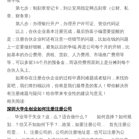
准手续
第七步：制刻章登记卡，到公安局指定网点刻章（公财、私
章、财务章）
第八步：办理银行开户，办理开户许可证、资信代码证
以上，合伙企业基本注册完成，最后协富小编需要提醒的
是：注册合伙企业时还有注意一些细节的问题，比如在钱的问题
上一定要做好细账，避免以后的争端;再是公司每个月的开销，比
如基本的办公费用、房租、货款、人力费用、市场推广费用等
等，可以多留3-6个月的预备金，而该些费用原则上是分摊到每个
合伙人头上。
如果你在注册合伙企业的过程中遇到难题或者疑问，来找协
富吧，我们将扫榻以待，你将是我们最尊贵的客人！帮你解决所
有注册难题与疑问！给你带来专业性的建议与意见！
相关阅读:
深圳大学生创业如何注册注册公司
... 毕业等于失业？这...么？适合做什么？ 如何选择？如何规
划...？但又不知如何下手？...政策，如要注册公司... 首先注册公
司需... 1、注册公司的...公司的注册地址是...也可以注册为公