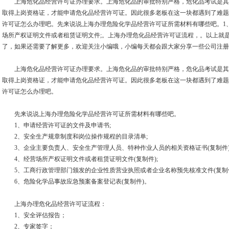
上海危化品经营许可证办理要求。上海危化品的审批特别严格，危化品考试是其
取得上岗资格证，才能申请危化品经营许可证。因此很多老板在这一块都遇到了难题
许可证怎么办理吧。先来说说上海办理危险化学品经营许可证所需材料有哪些吧。1、
场所产权证明文件或者租赁证明文件;。上海办理危化品经营许可证流程，。以上就
了，如果还需要了解更多，欢迎关注小编哦，小编每天都会跟大家分享一些公司注册
上海危化品经营许可证办理要求。上海危化品的审批特别严格，危化品考试是其
取得上岗资格证，才能申请危化品经营许可证。因此很多老板在这一块都遇到了难题
许可证怎么办理吧。
先来说说上海办理危险化学品经营许可证所需材料有哪些吧。
1、申请经营许可证的文件及申请书;
2、安全生产规章制度和岗位操作规程的目录清单;
3、企业主要负责人、安全生产管理人员、特种作业人员的相关资格证书(复制件)
4、经营场所产权证明文件或者租赁证明文件(复制件);
5、工商行政管理部门颁发的企业性质营业执照或者企业名称预先核准文件(复制件
6、危险化学品事故应急预案备案登记表(复制件)。
上海办理危化品经营许可证流程：
1、安全评估报告；
2、专家签字；