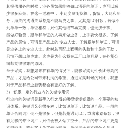
其提供服务的时候，业务员如果能够做出漂亮的单证，也可以减
少很多麻烦。在这一过程中， 小到度量衡换算 ，货值，大到和船
务，海关的沟通关系都是不能马虎之事。尤其是LC付款，若做不
到单单一致，单证相符，只怕其他细节再完美，也无济于事。
能做好验货，跟单和单证的人再来做业务，上手要快很多。了解
产品的属性，可谓是产品上的 专业人士。了解跟单和单证，可谓
是业务上的专业人士。此时若再配上聪明的头脑和十足的干劲，
只怕不想出单也难。这也是为什么我在工厂出单容易，在外贸公
司却觉得很难的原因。
至于采购，我想如果在有单的情况下，能够采购到性价比最高的
产品，才是给公司带来利润的希望。通过采购时候的对比，我想
对于产品和行业趋势都会有更好的了解。
3） 积累一定的行业内的关键专用词.
行业内的关键词是新手入行之后必须得慢慢积累的一个重要的知
识体系。关键词又分很多种，比如说单证，比如说产品。一般的
单证合同词汇倒不是很多，但是若是遇到LC，或者索赔条款，没
有足够的专业词汇，只怕会被人钻了空子。产品的专业词汇更是
不能缺少，碰到客人为了专业问题，单词半天看不懂什么意思，