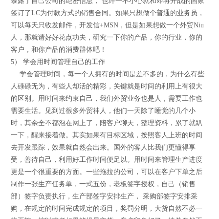
暴露了自己公司的绝密信息， 也许一不小心就和即将开战的国家
签订了LC为付款方式的销售合同。如果只想做个普通的业务员，
可以每天只收发邮件，开发信+MSN，但是如果想做一个外贸Niu
人，那就请好好花点功夫，研究一下你的产品，你的行业，你的
客户，和你产品的消费群体吧！
5） 学会用时间管理自己的工作
. 学会管理时间，每一个人拥有的时间是差不多的，为什么有些
人碌碌无为，有些人却活的精彩，关键就是时间的利用上有很大
的区别。用时间来约束自己，我们外贸业务也是人，需要工作也
需要生活。见到过很多外贸神人，他们一天除了睡觉的几个小
时，其余全不都泡在网上了，陪客户聊天，整理资料，累了就趴
一下，醒来接着做。其实如果有目标区域，按照客人上班的时间
去开发跟踪，效果就自然会出来。国外的客人比我们更懂得享
受，善待自己，利用好工作时间便足以。用时间来管理生产进度
更是一个很重要的方面。一些拖拉的公司，可以在客户下单之后
制作一张生产任务单，一式五份，老板签字授权，自己（销售
部）签字负责执行，生产部签字安排生产， 采购部签字安排采
购，在规定的时间完成规定的项目，奖罚分明，大货自然不必一