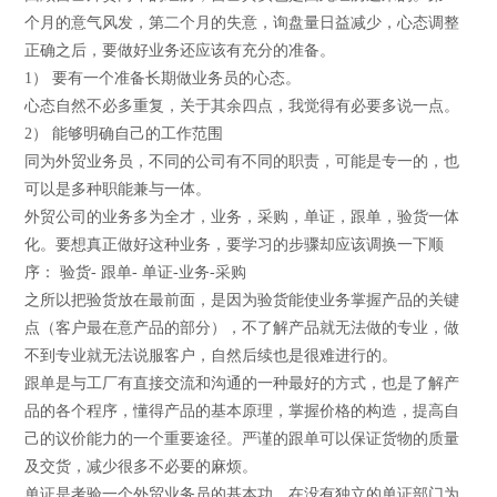
个月的意气风发，第二个月的失意，询盘量日益减少，心态调整
正确之后，要做好业务还应该有充分的准备。
1） 要有一个准备长期做业务员的心态。
心态自然不必多重复，关于其余四点，我觉得有必要多说一点。
2） 能够明确自己的工作范围
同为外贸业务员，不同的公司有不同的职责，可能是专一的，也
可以是多种职能兼与一体。
外贸公司的业务多为全才，业务，采购，单证，跟单，验货一体
化。要想真正做好这种业务，要学习的步骤却应该调换一下顺
序： 验货- 跟单- 单证-业务-采购
之所以把验货放在最前面，是因为验货能使业务掌握产品的关键
点（客户最在意产品的部分），不了解产品就无法做的专业，做
不到专业就无法说服客户，自然后续也是很难进行的。
跟单是与工厂有直接交流和沟通的一种最好的方式，也是了解产
品的各个程序，懂得产品的基本原理，掌握价格的构造，提高自
己的议价能力的一个重要途径。严谨的跟单可以保证货物的质量
及交货，减少很多不必要的麻烦。
单证是考验一个外贸业务员的基本功，在没有独立的单证部门为