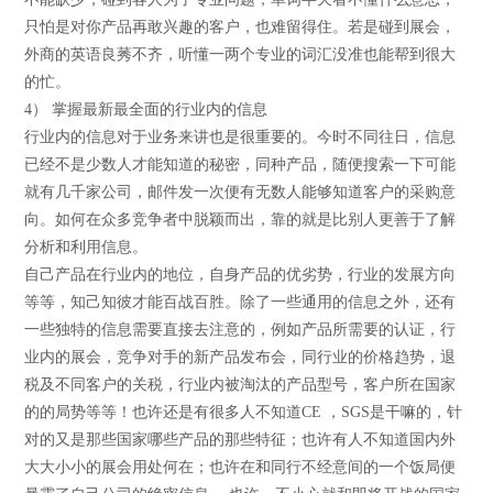
只怕是对你产品再敢兴趣的客户，也难留得住。若是碰到展会，
外商的英语良莠不齐，听懂一两个专业的词汇没准也能帮到很大
的忙。
4） 掌握最新最全面的行业内的信息
行业内的信息对于业务来讲也是很重要的。今时不同往日，信息
已经不是少数人才能知道的秘密，同种产品，随便搜索一下可能
就有几千家公司，邮件发一次便有无数人能够知道客户的采购意
向。如何在众多竞争者中脱颖而出，靠的就是比别人更善于了解
分析和利用信息。
自己产品在行业内的地位，自身产品的优劣势，行业的发展方向
等等，知己知彼才能百战百胜。除了一些通用的信息之外，还有
一些独特的信息需要直接去注意的，例如产品所需要的认证，行
业内的展会，竞争对手的新产品发布会，同行业的价格趋势，退
税及不同客户的关税，行业内被淘汰的产品型号，客户所在国家
的的局势等等！也许还是有很多人不知道CE ，SGS是干嘛的，针
对的又是那些国家哪些产品的那些特征；也许有人不知道国内外
大大小小的展会用处何在；也许在和同行不经意间的一个饭局便