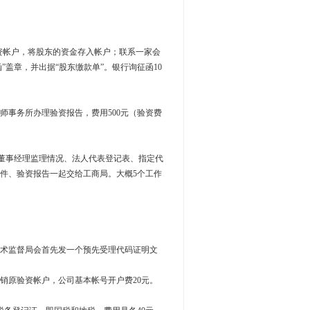
验资帐户，将股东的资金存入帐户；联系一家会
”盖章，并出据“股东缴款单”。银行询征函10
会计师事务所办理验资报告，费用500元（验资费
、董事经理监理情况、法人代表登记表、指定代
件、验资报告一起交给工商局。大概5个工作
技术监督局会首先发一个预先受理代码证明文
销原验资帐户，公司基本帐号开户费20元。