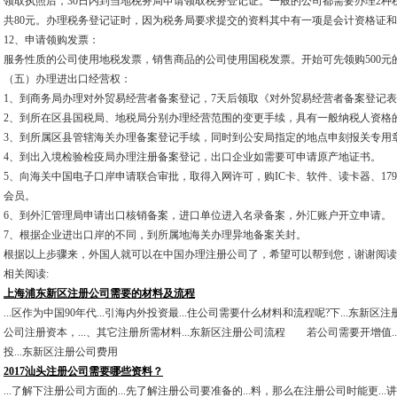
领取执照后，30日内到当地税务局申请领取税务登记证。一般的公司都需要办理2种
共80元。办理税务登记证时，因为税务局要求提交的资料其中有一项是会计资格证
12、申请领购发票：
服务性质的公司使用地税发票，销售商品的公司使用国税发票。开始可先领购500元
（五）办理进出口经营权：
1、到商务局办理对外贸易经营者备案登记，7天后领取《对外贸易经营者备案登记
2、到所在区县国税局、地税局分别办理经营范围的变更手续，具有一般纳税人资格
3、到所属区县管辖海关办理备案登记手续，同时到公安局指定的地点申刻报关专用
4、到出入境检验检疫局办理注册备案登记，出口企业如需要可申请原产地证书。
5、向海关中国电子口岸申请联合审批，取得入网许可，购IC卡、软件、读卡器、17
会员。
6、到外汇管理局申请出口核销备案，进口单位进入名录备案，外汇账户开立申请。
7、根据企业进出口岸的不同，到所属地海关办理异地备案关封。
根据以上步骤来，外国人就可以在中国办理注册公司了，希望可以帮到您，谢谢阅读
相关阅读:
上海浦东新区注册公司需要的材料及流程
...区作为中国90年代...引海内外投资最...住公司需要什么材料和流程呢?下...东新区注册
公司注册资本，...、其它注册所需材料...东新区注册公司流程 若公司需要开增值..
投...东新区注册公司费用
2017汕头注册公司需要哪些资料？
...了解下注册公司方面的...先了解注册公司要准备的...料，那么在注册公司时能更..