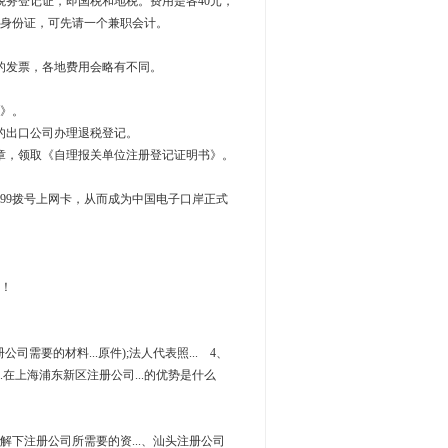
税务登记证，即国税和地税。费用是各40元，
和身份证，可先请一个兼职会计。
的发票，各地费用会略有不同。
表》。
的出口公司办理退税登记。
章，领取《自理报关单位注册登记证明书》。
999拨号上网卡，从而成为中国电子口岸正式
！
公司需要的材料...原件);法人代表照... 4、
.在上海浦东新区注册公司...的优势是什么
.讲解下注册公司所需要的资...、汕头注册公司