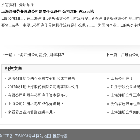
所需资料...先后顺序；
上海注册劳务派遣公司需要什么条件-公司注册-创业天地
...般公司相比，在上海注册...劳务派遣公司...的流程要...者在注册劳务派遣公司的.
要复...杂些，主要...公司注册具体操作流程是什么呢？...1、为国内企业...以服务外
上一篇：
上海注册公司需提供哪些材料
下一篇：
注册新公司
相关文章
以供创业初期的创业者节省租房成本参考
工商公司注册
2017年注册上海股份有限公司需要哪些文件
注册宁波公司常
有限公司和股份公司注册资本是多少
上海注册公司工
上海公司注册名称组成你知道吗？
失信者连股东也
来看看企业清算那些税事儿~
上海注册公司如
沪ICP备17051098号-4
网站地图
推荐专题