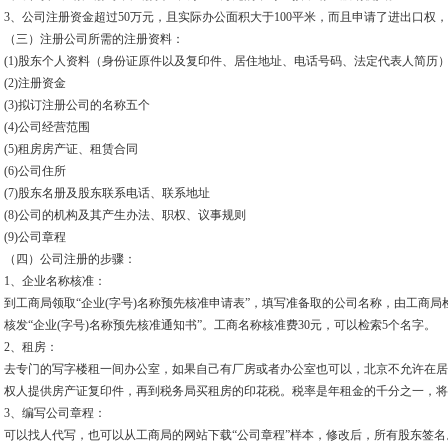
3、公司注册资金超过50万元，且实际办公面积大于100平米，而且申请了进出口权
（三）注册公司所需的注册资料：
(1)股东个人资料（身份证原件以及复印件、居住地址、电话号码、法定代表人简历
(2)注册资金
(3)拟订注册公司的名称五个
(4)公司经营范围
(5)租房房产证、租赁合同
(6)公司住所
(7)股东名册及股东联系电话、联系地址
(8)公司的机构及其产生办法、职权、议事规则
(9)公司章程
（四）公司注册的步骤：
1、企业名称核准：
到工商局领取“企业(字号)名称预先核准申请表”，填写准备取的公司名称，由工商
核发“企业(字号)名称预先核准通知书”。工商名称核准费30元，可以检索5个名字。
2、租房：
去专门的写字楼租一间办公室，如果自己有厂房或者办公室也可以，北京不允许在居
权人提供房产证复印件，再到税务局买租房的印花税。税率是年租金的千分之一，将
3、编写公司章程：
可以找人代写，也可以从工商局的网站下载“公司章程”样本，修改后，所有股东签名