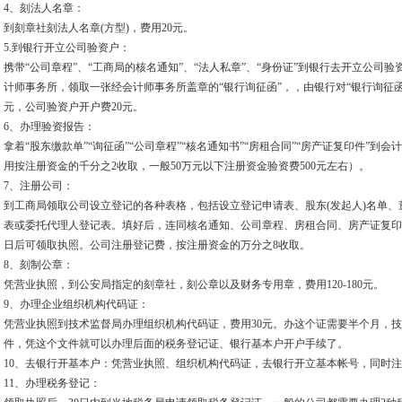
4、刻法人名章：
到刻章社刻法人名章(方型)，费用20元。
5.到银行开立公司验资户：
携带“公司章程”、“工商局的核名通知”、“法人私章”、“身份证”到银行去开立公司
计师事务所，领取一张经会计师事务所盖章的“银行询征函”，，由银行对“银行询征函
元，公司验资户开户费20元。
6、办理验资报告：
拿着“股东缴款单”“询征函”“公司章程”“核名通知书”“房租合同”“房产证复印件”到
用按注册资金的千分之2收取，一般50万元以下注册资金验资费500元左右）。
7、注册公司：
到工商局领取公司设立登记的各种表格，包括设立登记申请表、股东(发起人)名单
表或委托代理人登记表。填好后，连同核名通知、公司章程、房租合同、房产证复印
日后可领取执照。公司注册登记费，按注册资金的万分之8收取。
8、刻制公章：
凭营业执照，到公安局指定的刻章社，刻公章以及财务专用章，费用120-180元。
9、办理企业组织机构代码证：
凭营业执照到技术监督局办理组织机构代码证，费用30元。办这个证需要半个月，
件，凭这个文件就可以办理后面的税务登记证、银行基本户开户手续了。
10、去银行开基本户：凭营业执照、组织机构代码证，去银行开立基本帐号，同时注
11、办理税务登记：