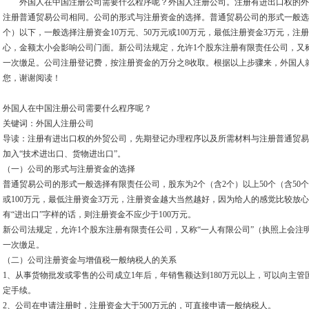
外国人在中国注册公司需要什么程序呢？外国人注册公司。注册有进出口权的外
注册普通贸易公司相同。公司的形式与注册资金的选择。普通贸易公司的形式一般选择
个）以下，一般选择注册资金10万元、50万元或100万元，最低注册资金3万元，
心，金额太小会影响公司门面。新公司法规定，允许1个股东注册有限责任公司，又
一次缴足。公司注册登记费，按注册资金的万分之8收取。根据以上步骤来，外国人
您，谢谢阅读！
外国人在中国注册公司需要什么程序呢？
关键词：外国人注册公司
导读：注册有进出口权的外贸公司，先期登记办理程序以及所需材料与注册普通贸易
加入“技术进出口、货物进出口”。
（一）公司的形式与注册资金的选择
普通贸易公司的形式一般选择有限责任公司，股东为2个（含2个）以上50个（含50个
或100万元，最低注册资金3万元，注册资金越大当然越好，因为给人的感觉比较放
有“进出口”字样的话，则注册资金不应少于100万元。
新公司法规定，允许1个股东注册有限责任公司，又称“一人有限公司”（执照上会注明“
一次缴足。
（二）公司注册资金与增值税一般纳税人的关系
1、从事货物批发或零售的公司成立1年后，年销售额达到180万元以上，可以向主
定手续。
2、公司在申请注册时，注册资金大于500万元的，可直接申请一般纳税人。