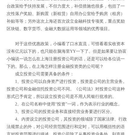
台政策给予扶持发展，不但力度大，补偿措施也很多，包括了一
次性落户奖励、新购置（新租赁）自用办公室给予购房（租房）
补贴等等；另外这次上海还首次设立金融科技专项奖，重点奖励
区块链、数字货币、金融大数据运用等领域的优秀项目。
对于这些优惠政策，小编看了口水直流，可惜看着实收资本
没有亿元以下的，也只能在脑海里YY一下了。但是如果要让协富
小编说一说怎么在上海注册投资公司的话，还是可以给各位说一
下的。那么，在上海怎样注册金融投资类的公司呢？
成立投资公司需要具备的条件：
1、投资公司以自身资产进行投资，投资是公司的主营业务。
投资公司和金融信托投资公司不同。《公司法》对投资公司这种
形式已予肯定，所以设立投资公司是不用人民银行批准的。
2、在公司名称中使用“投资”一词，作为表示行业的概念。
3、投资公司的投资业务和直接经营业务要进行区分。
4、内资设立的投资公司，其投资的领域除了国家法律、行政
法规禁止的外，对公司经营范围进行和定时，可以用概括性的语
言对投资范围进行描述。投资公司除了从事投资业务外，刻直接