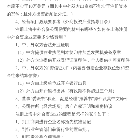
本应不少于10万美元（而其中中外双方出资都不能少于注册资本
的25%；且外方出资必须是外汇。）
4、经营项目必须要参考《外商投资产业指导目录》
注册上海中外合资公司需要的材料有哪些？如何在上海注册
中外合资企业需要多少钱费用？
1、中、外双方合法开业证明
（1）中方提供营业执照副本复印件加盖发照机关备案章
（2）外方企业提供开业登记证复印件，个人提供护照复印件
2、中、外双方的"资信证明"（内容要包括企业存款位数和资
金往来结算信誉）
（1）中方由上级单位或开户银行出具
（2）外方由开户银行出具（有效期不得超过三个月）
3、董事"委派书"和正、副总经理"推荐书"原件及其中文译件
4、公司住所（经营场所）房产产权证明和租房协议
注册上海中外合资企业的流程是怎样的呢？如下：
1、到工商局进行企业名称预先核准登记；
2、到行业主管部门获得行业前置审批；
3、到区发改委立项审批；