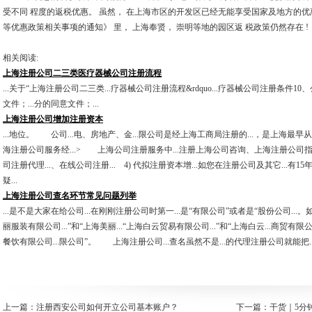
受不同 程度的返税优惠。 虽然， 在上海市区的开发区已经无能享受国家及地方的优
等优惠政策相关事项的通知》 里， 上海奉贤， 崇明等地的园区返 税政策仍然存在 !
相关阅读:
上海注册公司二三类医疗器械公司注册流程
...关于“上海注册公司二三类...疗器械公司注册流程&rdquo...疗器械公司注册条件10、公司
文件；...分的同意文件；...
上海注册公司增加注册资本
...地位。 公司...电、房地产、金...限公司是经上海工商局注册的...，是上海最早从
海注册公司服务经...> 上海公司注册服务中...注册上海公司咨询、上海注册公司指导
司注册代理...、在线公司注册... 4) 代拟注册资本增...如您在注册公司及其它...有
疑...
上海注册公司查名环节常见问题列举
...是不是大家在给公司...在刚刚注册公司时第一...是“有限公司”或者是“股份公司...。
丽服装有限公司...”和“上海美丽...“上海白云贸易有限公司...”和“上海白云...商贸有限公司
餐饮有限公司...限公司”。 上海注册公司...查名虽然不是...的代理注册公司就能把.
上一篇：
注册西安公司如何开立公司基本账户？
下一篇：
干货｜5分