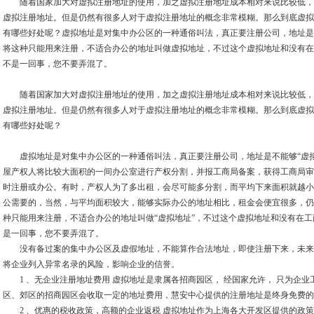
随着国家加大对虚拟注册地址的使用，加之虚拟注册地址成本相对来说比较低，
虚拟注册地址。但是仍然有很多人对于虚拟注册地址的概念非常模糊。那么到底虚拟
有哪些好处呢？虚拟地址是对集中办公区的一种通俗叫法，真正要注册公司，地址是
将这种只能用来注册，不适合办公的地址叫做虚拟地址，不过这个虚拟地址和没有在
不是一回事，您不要弄混了。
随着国家加大对虚拟注册地址的使用，加之虚拟注册地址成本相对来说比较低，
虚拟注册地址。但是仍然有很多人对于虚拟注册地址的概念非常模糊。那么到底虚拟
有哪些好处呢？
虚拟地址是对集中办公区的一种通俗叫法，真正要注册公司，地址是不能够“虚拟
屋产权人将比较大面积的一间办公室进行产权分割，并报工商局备案，获得工商局审
时注册或办公。有时，产权人为了多出租，会尽可能多分割，而平均下来面积就越小
公需要的，当然，与平均面积较大，能够实际办公的地址相比，租金会便宜很多，仍
种只能用来注册，不适合办公的地址叫做“虚拟地址”，不过这个虚拟地址和没有在
是一回事，您不要弄混了。
没有备过案的集中办公区及虚假地址，不能算作合法地址，即使注册下来，未来
将企业列入异常名录的风险，影响企业的信誉。
1 、无企业注册地址费用 虚拟地址是隶属各招商园区， 经国家允许， 只为企业工
区、郊区的招商园区会收取一定的地址费用，慧安中心提供的注册地址是终身免费的
2 、优惠的税收政策，高额的企业返税 虚拟地址作为上海各大开发区提供的政策