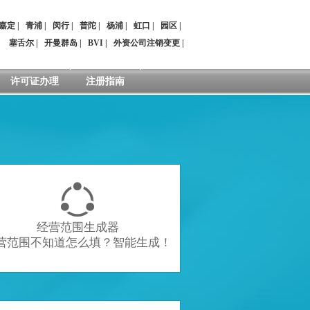
嘉定
|
青浦
|
闵行
|
普陀
|
杨浦
|
虹口
|
园区
|
：
塞舌尔
|
开曼群岛
|
BVI
|
外资公司注销变更
|
许可证办理
注册指南

经营范围生成器
营范围不知道怎么填？智能生成！