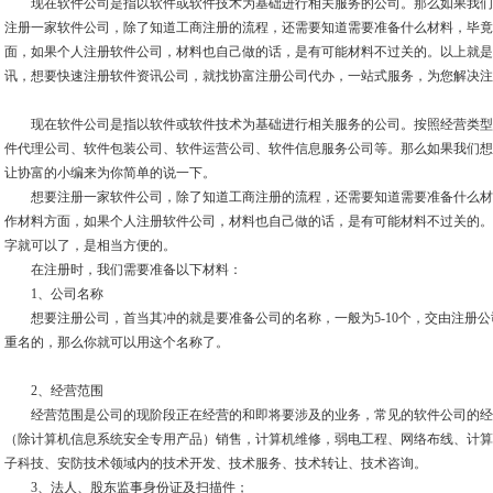
现在软件公司是指以软件或软件技术为基础进行相关服务的公司。那么如果我们
注册一家软件公司，除了知道工商注册的流程，还需要知道需要准备什么材料，毕竟
面，如果个人注册软件公司，材料也自己做的话，是有可能材料不过关的。以上就是
讯，想要快速注册软件资讯公司，就找协富注册公司代办，一站式服务，为您解决注
现在软件公司是指以软件或软件技术为基础进行相关服务的公司。按照经营类型
件代理公司、软件包装公司、软件运营公司、软件信息服务公司等。那么如果我们想
让协富的小编来为你简单的说一下。
想要注册一家软件公司，除了知道工商注册的流程，还需要知道需要准备什么材
作材料方面，如果个人注册软件公司，材料也自己做的话，是有可能材料不过关的。
字就可以了，是相当方便的。
在注册时，我们需要准备以下材料：
1、公司名称
想要注册公司，首当其冲的就是要准备公司的名称，一般为5-10个，交由注册公
重名的，那么你就可以用这个名称了。
2、经营范围
经营范围是公司的现阶段正在经营的和即将要涉及的业务，常见的软件公司的经
（除计算机信息系统安全专用产品）销售，计算机维修，弱电工程、网络布线、计算
子科技、安防技术领域内的技术开发、技术服务、技术转让、技术咨询。
3、法人、股东监事身份证及扫描件；