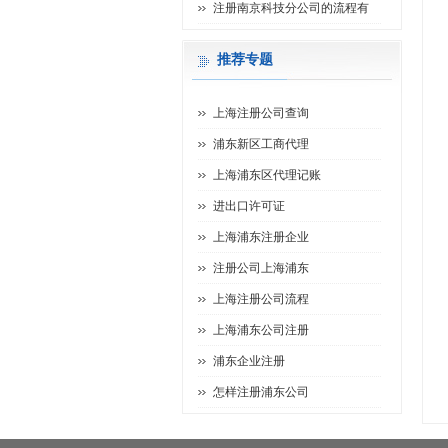
注册南京科技分公司的流程有
推荐专题
上海注册公司查询
浦东新区工商代理
上海浦东区代理记账
进出口许可证
上海浦东注册企业
注册公司上海浦东
上海注册公司流程
上海浦东公司注册
浦东企业注册
怎样注册浦东公司