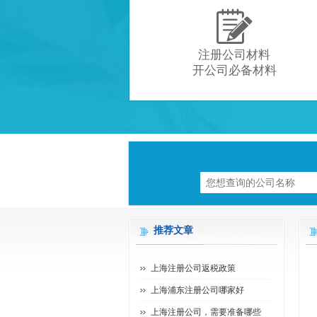

注册公司材料
开公司必备材料
推荐文章
上海注册公司返税政策
上海浦东注册公司哪家好
上海注册公司，需要准备哪些