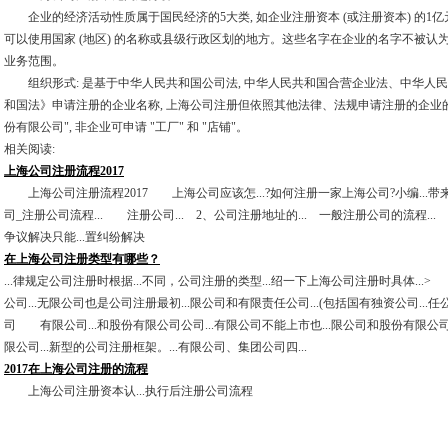
企业的经济活动性质属于国民经济的5大类, 如企业注册资本 (或注册资本) 的1亿
可以使用国家 (地区) 的名称或县级行政区划的地方。这些名字在企业的名字不被
业务范围。
组织形式: 是基于中华人民共和国公司法, 中华人民共和国合营企业法、中华人
和国法》申请注册的企业名称, 上海公司注册但依照其他法律、法规申请注册的企业的名称...
份有限公司", 非企业可申请 "工厂" 和 "店铺"。
相关阅读:
上海公司注册流程2017
上海公司注册流程2017 上海公司应该怎...?如何注册一家上海公司?小编...带来了
司_注册公司流程... 注册公司... 2、公司注册地址的... 一般注册公司的流程... 
争议解决只能...置纠纷解决
在上海公司注册类型有哪些？
...律规定公司注册时根据...不同，公司注册的类型...绍一下上海公司注册时具体...
公司...无限公司也是公司注册最初...限公司和有限责任公司...(包括国有独资公司...任
司 有限公司...和股份有限公司公司...有限公司不能上市也...限公司和股份有限公司
限公司...新型的公司注册框架。...有限公司、集团公司四...
2017在上海公司注册的流程
上海公司注册资本认...执行后注册公司流程