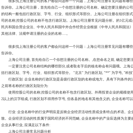
很多找上海注册公司的客户都会问这样一个问题，上海公司注册常见问题有哪些
告诉你。上海公司注册，首先给自己一个你想注册的公司名称。确定您要注册的公司
的结构一般包括行政区划、字号、行业、组织形式等部分。上海公司注册在组织形式
司的名称;控股公司的名称不包含行政区划。上海公司注册常见问题分析。的1亿元或
民共和国合营企业法、中华人民共和国中外合作经营企业根据《中华人民共和国法》
其他法律、法规申请注册的企业的名称.....。
很多找上海注册公司的客户都会问这样一个问题：上海公司注册常见问题有哪些
告诉你。
上海公司注册, 首先给自己一个你想注册的公司名称。,在您命名之前, 确定您要注
一定要注意公司名称结构的哪些部分,或者取名字后的核名称会有问题哦。上海公
括行政区划、字号、行业、组织形式等部分。 "北京" 为行政区划, "**" 为字号, "科技"
行政区划: 企业名称的行政区划是县级行政区划的名称或地方。具有下列条件的法
之前将名称的行政区划划分为:
使用控股公司的名称;控股公司的名称不包含行政区划。外商投资企业的规模使用, 可以
2以上的汉字组成, 行政区划不得用作字号, 但各县的地名有其他含义的, 企业名称
行业: 企业名称中的行业声明应是反映企业经济活动性质或业务特点的术语。企
致。企业经济活动的性质属于国民经济的不同范畴, 企业名称中的产业应选择为主
企业从事行业, 应满足以下条件:
上海公司注册常见问题分析