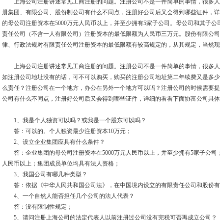
上海公司注册讲述常见工商注册的问题。注册公司不是一件简单的事情，很多人
册集团、有限公司、股份制公司有什么不同点，注册好公司后又会得到哪些证件，详
的母公司注册资本在5000万元人民币以上，并至少拥有5家子公司。母公司和其子
责任公司（不含一人有限公司）注册资本的最低限额为人民币三万元。股份有限公司
律、行政法规对有限责任公司注册资本的最低限额有较高规定的，从其规定，当然现
上海公司注册讲述常见工商注册的问题。注册公司不是一件简单的事情，很多人
如注册公司地址没有的话，可不可以购买，购买的注册公司地址第二年续费又是多少
么责任？注册公司在一个地方，办公在另外一个地方可以吗？注册公司的时候需要提
公司有什么不同点，注册好公司后又会得到哪些证件，详细的看看下面协富公司具体
1、我是个人独资可以吗？或我是一个股东可以吗？
答：可以的。个人独资最少注册资本10万元；
2、设立企业集团应具有什么条件？
答：企业集团的母公司注册资本在5000万元人民币以上，并至少拥有5家子公司
人民币以上；集团成员单位均具有法人资格；
3、我国公司有哪几种类型？
答：依据《中华人民共和国公司法》，在中国境内设立的有限责任公司和股份有
4、一个自然人能否担任几个公司的法人代表？
答：没有限制性规定；
5、请问注册上海公司的法定代表人以前注册过公司没有完税可否再成立公司？