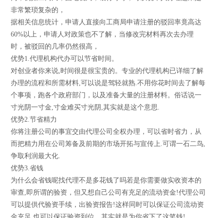
非常繁琐复杂的，
据相关信息统计，申请人直接向工商局申请注册的驳回率竟高达
60%以上，申请人对政策也不了解，当修改完材料再次去办理
时，被驳回的几率仍然很高，
优势1.代理机构代办可以节省时间。
对创业者你来说,时间很是很宝贵的。专业的代理机构已详细了解
办理的流程和所需材料,可以说是驾轻就熟.不用你花时间去了解每
个事项，跑各个政府部门，以及准备大量的注册材料。俗话说一
寸光阴一寸金,寸金难买寸光阴,其实就是这个意思.
优势2.节省精力
你将注册公司的事宜交由代理公司全权办理，可以省时省力，从
而把精力用在公司筹备及前期的市场开拓与宣传上.可谓一石二鸟,
争取利润最大化.
优势3.省钱
为什么会省钱呢找代理不是多花钱了吗若是你需要做实收资本的
审查,即所谓的验资，但又想自己公司有充足的流动资金!代理公司
可以提供代验资手续，出验资报告!这样同时可以保证公司流动资
金充足,也可以保证验资到位，其实就是为你省下了这笔钱!