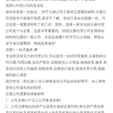
优势4.代理公司的专业性
或许你是第一次创业，,对于注册公司工商登记需要的材料,注册公
司流程等方面都不熟悉,甚至不了解。若自己亲自去跑腿一切，可
以说是一项繁琐和吃了的工作。因而，选择一家专业的注册代理
公司是十分必要，也是非常重要的。好的注册代理公司会用很短
的时间注册好一家公司，并且知道哪个环节可以少花钱、帮助企
业节省注册费用、降低投资成本!
优势5.一站式服务,爽
专业而且有实力的代理公司,可以提供一站式经营服务,从最初的公
司注册,代理记账,知识产权外,还能提供人力资源,场地租赁,服务,甚
至你以后的上市融资,风险投资,品牌设计策划,资源共享引荐,都能
做到贴心满意.
因为专业，所以放心!合心财务是你公司起步的好帮手，合心财务
是你公司成长的好助理。
注册公司需要的准备材料
1、公司名称(5个以上公司备选名称)
2、公司注册地址的房产证及房主身份证复印件(单位房产需在房
产证复印件及房屋租赁合同上加盖产权单位的公章居民住宅房需