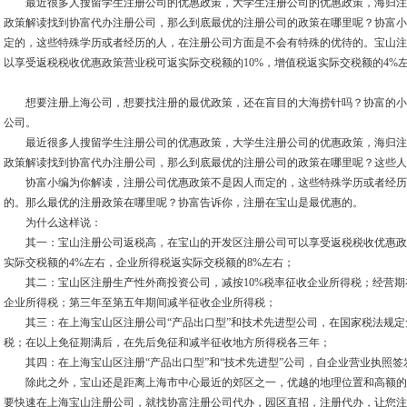
最近很多人搜留学生注册公司的优惠政策，大学生注册公司的优惠政策，海归注
政策解读找到协富代办注册公司，那么到底最优的注册公司的政策在哪里呢？协富小
定的，这些特殊学历或者经历的人，在注册公司方面是不会有特殊的优待的。宝山注
以享受返税税收优惠政策营业税可返实际交税额的10%，增值税返实际交税额的4%
想要注册上海公司，想要找注册的最优政策，还在盲目的大海捞针吗？协富的小
公司。
最近很多人搜留学生注册公司的优惠政策，大学生注册公司的优惠政策，海归注
政策解读找到协富代办注册公司，那么到底最优的注册公司的政策在哪里呢？这些人
协富小编为你解读，注册公司优惠政策不是因人而定的，这些特殊学历或者经历
的。那么最优的注册政策在哪里呢？协富告诉你，注册在宝山是最优惠的。
为什么这样说：
其一：宝山注册公司返税高，在宝山的开发区注册公司可以享受返税税收优惠政策
实际交税额的4%左右，企业所得税返实际交税额的8%左右；
其二：宝山区注册生产性外商投资公司，减按10%税率征收企业所得税；经营期
企业所得税；第三年至第五年期间减半征收企业所得税；
其三：在上海宝山区注册公司“产品出口型”和技术先进型公司，在国家税法规定
税；在以上免征期满后，在先后免征和减半征收地方所得税各三年；
其四：在上海宝山区注册“产品出口型”和“技术先进型”公司，自企业营业执照签
除此之外，宝山还是距离上海市中心最近的郊区之一，优越的地理位置和高额的
要快速在上海宝山注册公司，就找协富注册公司代办，园区直招，注册代办，让您注