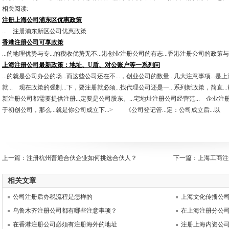
相关阅读:
注册上海公司浦东区优惠政策
... 注册浦东新区公司优惠政策
香港注册公司可享政策
...的地理优势与专...的税收优势无不...港创业注册公司的有志...香港注册公司的政策
上海注册公司最新政策：地址、U盾、对公账户等一系列问
...的就是公司办公的场...而这些公司还在不...，创业公司的数量...几大注意事项...
就... 现在政策的强制...下，要注册就必须...找代理公司还是一...系列新政策，简直..
新注册公司都需要提供注册...定要是公司股东。...宅地址注册公司经营范... 企业注册，
于初创公司，那么...就是你公司成立下...> 《公司登记管...定：公司成立后...以
上一篇：
注册杭州普通合伙企业如何挑选合伙人？
下一篇：
上海工商注
相关文章
公司注册后办税流程是怎样的
上海文化传播公
乌鲁木齐注册公司都有哪些注意事项？
在上海注册分公
在香港注册公司必须有注册海外的地址
注册上海内资公