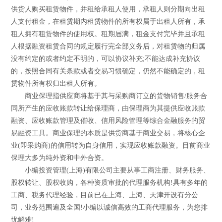
供货人购买租赁物件，并租给承租人使用，承租人则分期向出租
人支付租金，在租赁期内租赁物件的所有权属于出租人所有，承
租人拥有租赁物件的使用权。租期届满，租金支付完毕并且承租
人根据融资租赁合同的规定履行完全部义务后，对租赁物的归属
没有约定的或者约定不明的，可以协议补充;不能达成补充协议
的，按照合同有关条款或者交易习惯确定，仍然不能确定的，租
赁物件所有权归出租人所有。
商业保理指供应商将基于其与采购商订立的货物销售/服务合
同所产生的应收账款转让给保理商，由保理商为其提供应收账款
融资、应收账款管理及催收、信用风险管理等综合金融服务的贸
易融资工具。商业保理的本质是供货商基于商业交易，将核心企
业(即采购商)的信用转为自身信用，实现应收账款融资。目前商业
保理大多为纯外资和中外合资。
小编投资管理(上海)有限公司主要从事工商注册、财务服务、
股权转让、股权收购，各种资质审批的代理服务机构!具有多年的
工商、税务代理经验，目前已在上海、上海、天津开设有分公
司，业务范围遍及全国!小编以诚信高效的工商代理服务，为您排
忧解难!